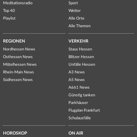
Meditationsradio
Sport
Top 40
Wetter
Playlist
Alle Orte
Alle Themen
REGIONEN
VERKEHR
Nordhessen News
Staus Hessen
Osthessen News
Blitzer Hessen
Mittelhessen News
Unfälle Hessen
Rhein-Main News
A3 News
Südhessen News
A5 News
A661 News
Günstig tanken
Parkhäuser
Flugplan Frankfurt
Schulausfälle
HOROSKOP
ON AIR