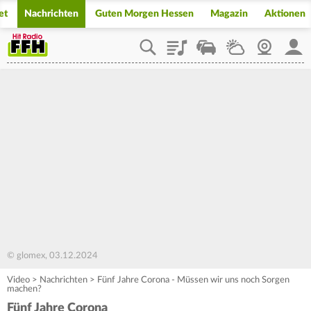
et
Nachrichten
Guten Morgen Hessen
Magazin
Aktionen
Playlist
Staupilot
Wetter
Webcam
Mein
© glomex, 03.12.2024
Video
>
Nachrichten
>
Fünf Jahre Corona - Müssen wir uns noch Sorgen
machen?
Fünf Jahre Corona