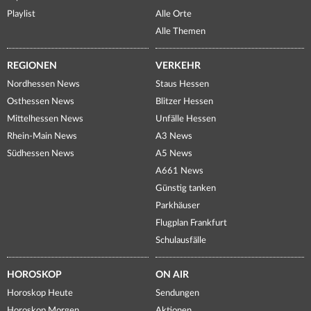
Playlist
Alle Orte
Alle Themen
REGIONEN
VERKEHR
Nordhessen News
Staus Hessen
Osthessen News
Blitzer Hessen
Mittelhessen News
Unfälle Hessen
Rhein-Main News
A3 News
Südhessen News
A5 News
A661 News
Günstig tanken
Parkhäuser
Flugplan Frankfurt
Schulausfälle
HOROSKOP
ON AIR
Horoskop Heute
Sendungen
Horoskop Morgen
Aktionen