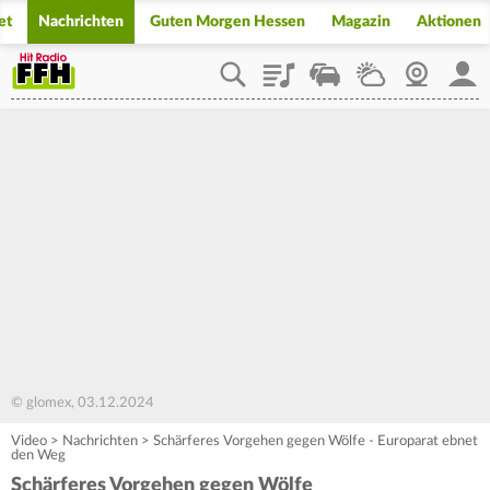
et
Nachrichten
Guten Morgen Hessen
Magazin
Aktionen
Playlist
Staupilot
Wetter
Webcam
Mein
© glomex, 03.12.2024
Video
>
Nachrichten
>
Schärferes Vorgehen gegen Wölfe - Europarat ebnet
den Weg
Schärferes Vorgehen gegen Wölfe