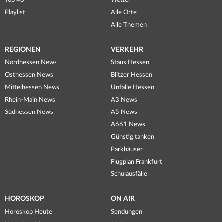
Top 40
Wetter
Playlist
Alle Orte
Alle Themen
REGIONEN
VERKEHR
Nordhessen News
Staus Hessen
Osthessen News
Blitzer Hessen
Mittelhessen News
Unfälle Hessen
Rhein-Main News
A3 News
Südhessen News
A5 News
A661 News
Günstig tanken
Parkhäuser
Flugplan Frankfurt
Schulausfälle
HOROSKOP
ON AIR
Horoskop Heute
Sendungen