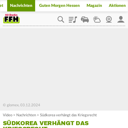
et
Nachrichten
Guten Morgen Hessen
Magazin
Aktionen
Playlist
Staupilot
Wetter
Webcam
Mein
© glomex, 03.12.2024
Video
>
Nachrichten
>
Südkorea verhängt das Kriegsrecht
SÜDKOREA VERHÄNGT DAS