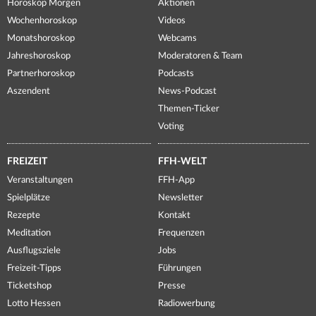
Horoskop Morgen
Aktionen
Wochenhoroskop
Videos
Monatshoroskop
Webcams
Jahreshoroskop
Moderatoren & Team
Partnerhoroskop
Podcasts
Aszendent
News-Podcast
Themen-Ticker
Voting
FREIZEIT
FFH-WELT
Veranstaltungen
FFH-App
Spielplätze
Newsletter
Rezepte
Kontakt
Meditation
Frequenzen
Ausflugsziele
Jobs
Freizeit-Tipps
Führungen
Ticketshop
Presse
Lotto Hessen
Radiowerbung