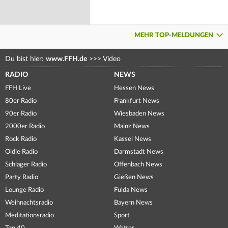
MEHR TOP-MELDUNGEN
Du bist hier:
www.FFH.de
>>>
Video
RADIO
NEWS
FFH Live
Hessen News
80er Radio
Frankfurt News
90er Radio
Wiesbaden News
2000er Radio
Mainz News
Rock Radio
Kassel News
Oldie Radio
Darmstadt News
Schlager Radio
Offenbach News
Party Radio
Gießen News
Lounge Radio
Fulda News
Weihnachtsradio
Bayern News
Meditationsradio
Sport