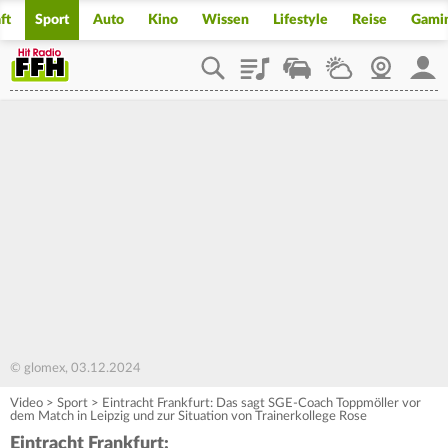
ft
Sport
Auto
Kino
Wissen
Lifestyle
Reise
Gami
Playlist
Staupilot
Wetter
Webcam
Mein
© glomex, 03.12.2024
Video
>
Sport
>
Eintracht Frankfurt: Das sagt SGE-Coach Toppmöller vor
dem Match in Leipzig und zur Situation von Trainerkollege Rose
Eintracht Frankfurt: