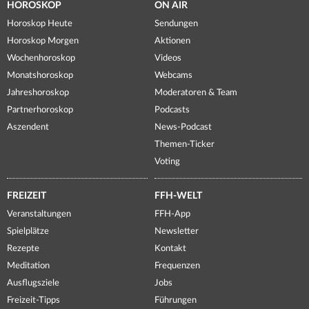
HOROSKOP
ON AIR
Horoskop Heute
Sendungen
Horoskop Morgen
Aktionen
Wochenhoroskop
Videos
Monatshoroskop
Webcams
Jahreshoroskop
Moderatoren & Team
Partnerhoroskop
Podcasts
Aszendent
News-Podcast
Themen-Ticker
Voting
FREIZEIT
FFH-WELT
Veranstaltungen
FFH-App
Spielplätze
Newsletter
Rezepte
Kontakt
Meditation
Frequenzen
Ausflugsziele
Jobs
Freizeit-Tipps
Führungen