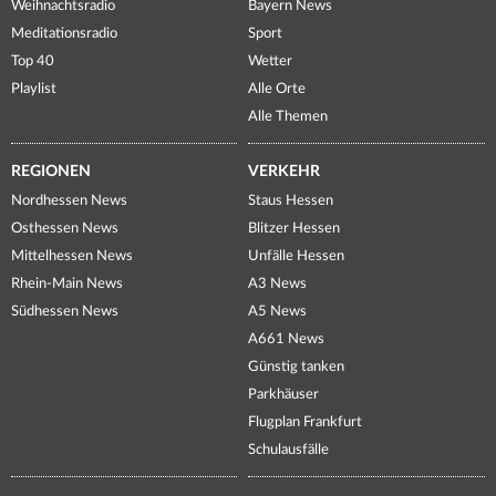
Weihnachtsradio
Bayern News
Meditationsradio
Sport
Top 40
Wetter
Playlist
Alle Orte
Alle Themen
REGIONEN
VERKEHR
Nordhessen News
Staus Hessen
Osthessen News
Blitzer Hessen
Mittelhessen News
Unfälle Hessen
Rhein-Main News
A3 News
Südhessen News
A5 News
A661 News
Günstig tanken
Parkhäuser
Flugplan Frankfurt
Schulausfälle