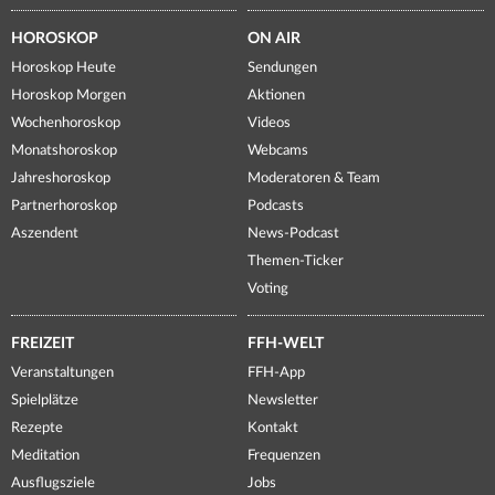
HOROSKOP
ON AIR
Horoskop Heute
Sendungen
Horoskop Morgen
Aktionen
Wochenhoroskop
Videos
Monatshoroskop
Webcams
Jahreshoroskop
Moderatoren & Team
Partnerhoroskop
Podcasts
Aszendent
News-Podcast
Themen-Ticker
Voting
FREIZEIT
FFH-WELT
Veranstaltungen
FFH-App
Spielplätze
Newsletter
Rezepte
Kontakt
Meditation
Frequenzen
Ausflugsziele
Jobs