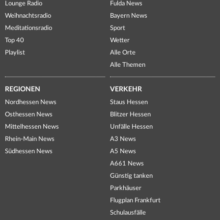
Lounge Radio
Fulda News
Weihnachtsradio
Bayern News
Meditationsradio
Sport
Top 40
Wetter
Playlist
Alle Orte
Alle Themen
REGIONEN
VERKEHR
Nordhessen News
Staus Hessen
Osthessen News
Blitzer Hessen
Mittelhessen News
Unfälle Hessen
Rhein-Main News
A3 News
Südhessen News
A5 News
A661 News
Günstig tanken
Parkhäuser
Flugplan Frankfurt
Schulausfälle