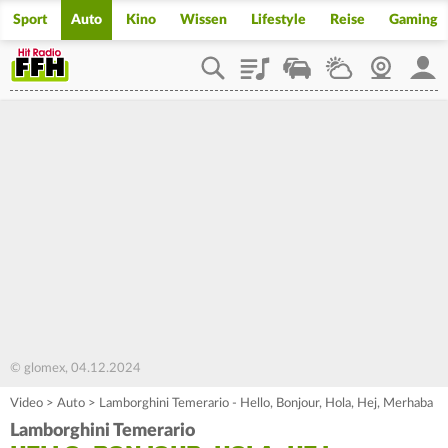
Sport
Auto
Kino
Wissen
Lifestyle
Reise
Gaming
Playlist
Staupilot
Wetter
Webcam
Mein
© glomex, 04.12.2024
Video
>
Auto
>
Lamborghini Temerario - Hello, Bonjour, Hola, Hej, Merhaba
Lamborghini Temerario