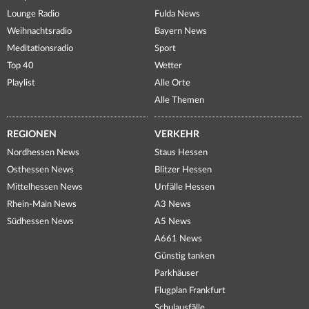
Lounge Radio
Fulda News
Weihnachtsradio
Bayern News
Meditationsradio
Sport
Top 40
Wetter
Playlist
Alle Orte
Alle Themen
REGIONEN
VERKEHR
Nordhessen News
Staus Hessen
Osthessen News
Blitzer Hessen
Mittelhessen News
Unfälle Hessen
Rhein-Main News
A3 News
Südhessen News
A5 News
A661 News
Günstig tanken
Parkhäuser
Flugplan Frankfurt
Schulausfälle