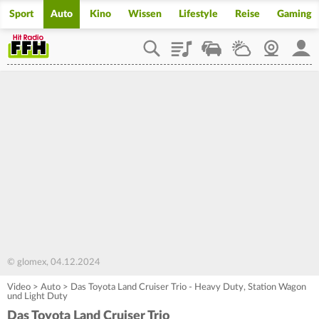
Sport
Auto
Kino
Wissen
Lifestyle
Reise
Gaming
Playlist
Staupilot
Wetter
Webcam
Mein
© glomex, 04.12.2024
Video
>
Auto
>
Das Toyota Land Cruiser Trio - Heavy Duty, Station Wagon
und Light Duty
Das Toyota Land Cruiser Trio