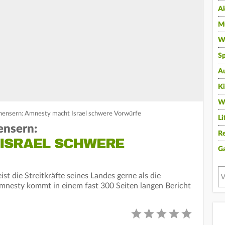
A
Mu
Wi
Sp
A
K
W
inensern: Amnesty macht Israel schwere Vorwürfe
Li
ensern:
Re
ISRAEL SCHWERE
G
st die Streitkräfte seines Landes gerne als die
mnesty kommt in einem fast 300 Seiten langen Bericht