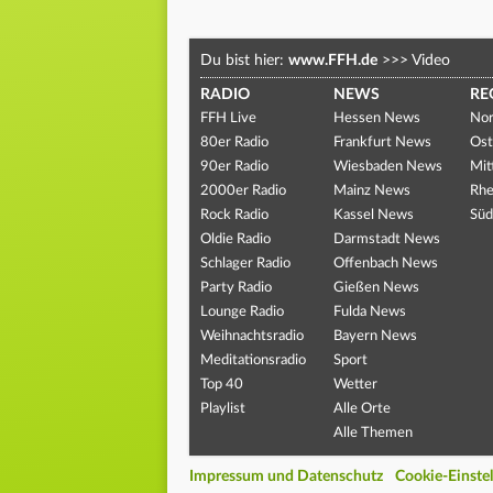
Du bist hier:
www.FFH.de
>>>
Video
RADIO
NEWS
RE
FFH Live
Hessen News
Nor
80er Radio
Frankfurt News
Ost
90er Radio
Wiesbaden News
Mit
2000er Radio
Mainz News
Rhe
Rock Radio
Kassel News
Süd
Oldie Radio
Darmstadt News
Schlager Radio
Offenbach News
Party Radio
Gießen News
Lounge Radio
Fulda News
Weihnachtsradio
Bayern News
Meditationsradio
Sport
Top 40
Wetter
Playlist
Alle Orte
Alle Themen
Impressum und Datenschutz
Cookie-Einste