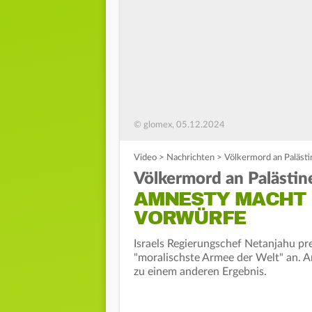
© glomex, 05.12.2024
Video
>
Nachrichten
>
Völkermord an Paläst
Völkermord an Palästin
AMNESTY MACHT 
VORWÜRFE
Israels Regierungschef Netanjahu prei
"moralischste Armee der Welt" an. A
zu einem anderen Ergebnis.