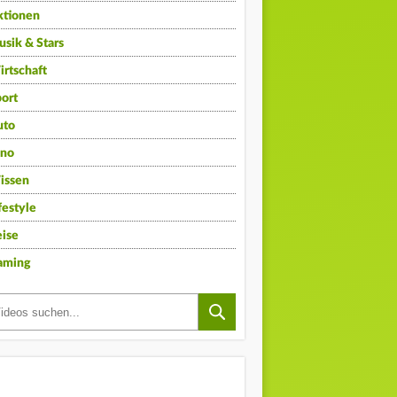
ktionen
sik & Stars
rtschaft
ort
uto
ino
issen
festyle
ise
aming