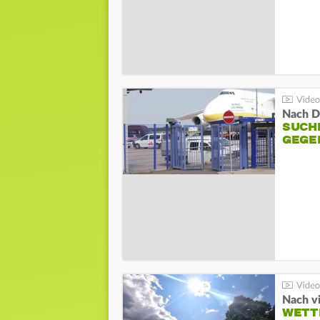
Nach D
SUCH
GEGE
Nach v
WETT