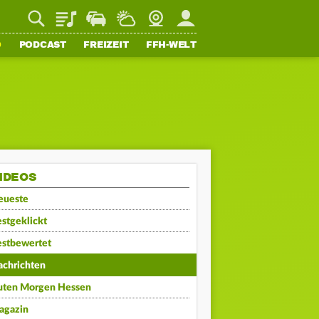
Playlist
Staupilot
Wetter
Webcam
Mein FFH
O
PODCAST
FREIZEIT
FFH-WELT
IDEOS
eueste
stgeklickt
estbewertet
achrichten
uten Morgen Hessen
agazin