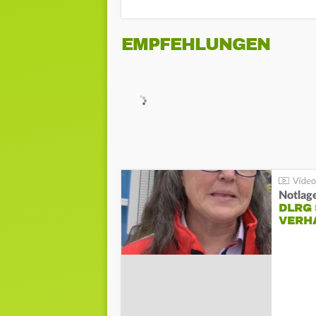
EMPFEHLUNGEN
Notlag
DLRG 
VERH