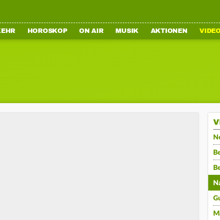
KEHR
HOROSKOP
ON AIR
MUSIK
AKTIONEN
VIDE
V
N
Be
B
N
G
M