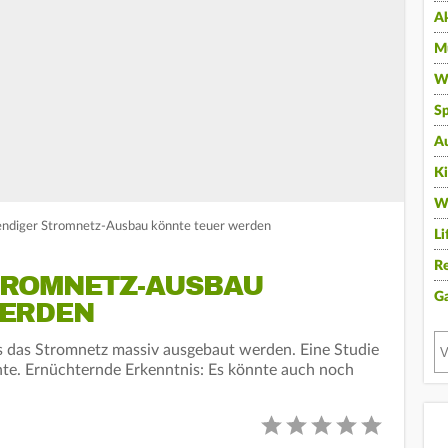
A
Mu
Wi
Sp
A
K
W
endiger Stromnetz-Ausbau könnte teuer werden
Li
Re
TROMNETZ-AUSBAU
G
WERDEN
s das Stromnetz massiv ausgebaut werden. Eine Studie
nnte. Ernüchternde Erkenntnis: Es könnte auch noch