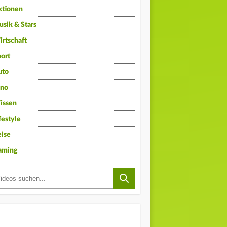
ktionen
sik & Stars
rtschaft
ort
uto
ino
issen
festyle
ise
aming