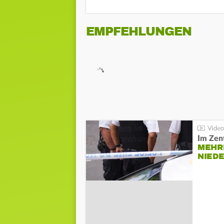
EMPFEHLUNGEN
Im Zen
MEHR
NIED