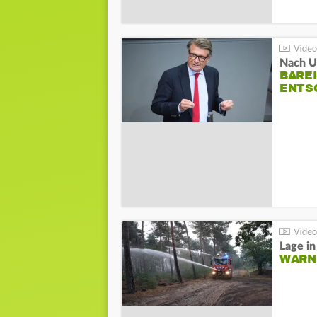
Nach Un
BAREI
NTSC
WARN