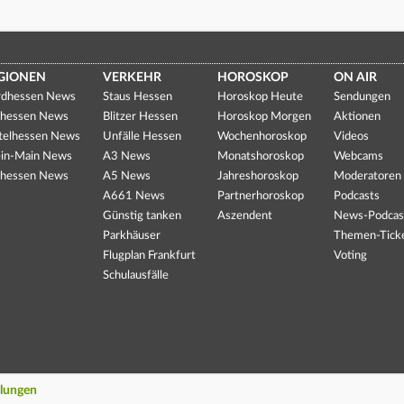
GIONEN
VERKEHR
HOROSKOP
ON AIR
dhessen News
Staus Hessen
Horoskop Heute
Sendungen
hessen News
Blitzer Hessen
Horoskop Morgen
Aktionen
telhessen News
Unfälle Hessen
Wochenhoroskop
Videos
in-Main News
A3 News
Monatshoroskop
Webcams
hessen News
A5 News
Jahreshoroskop
Moderatoren
A661 News
Partnerhoroskop
Podcasts
Günstig tanken
Aszendent
News-Podcas
Parkhäuser
Themen-Tick
Flugplan Frankfurt
Voting
Schulausfälle
llungen