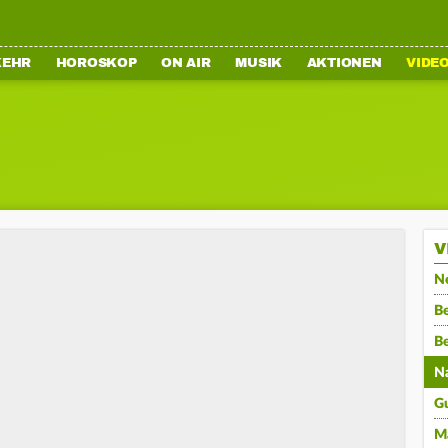
KEHR
HOROSKOP
ON AIR
MUSIK
AKTIONEN
VIDE
V
N
Be
B
N
G
M