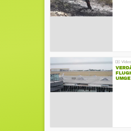
VERD
FLUGH
UMGE