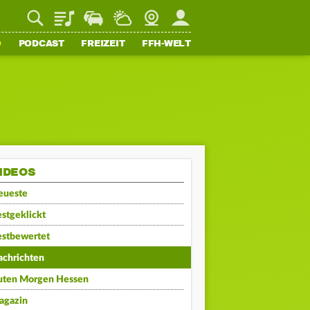
Playlist
Staupilot
Wetter
Webcam
Mein FFH
O
PODCAST
FREIZEIT
FFH-WELT
IDEOS
eueste
stgeklickt
estbewertet
achrichten
uten Morgen Hessen
agazin