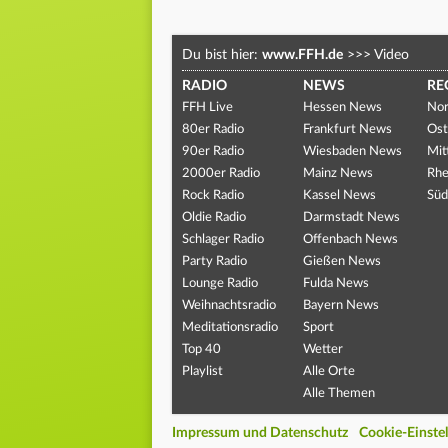
Du bist hier:
www.FFH.de
>>>
Video
RADIO
NEWS
RE
FFH Live
Hessen News
Nor
80er Radio
Frankfurt News
Ost
90er Radio
Wiesbaden News
Mit
2000er Radio
Mainz News
Rhe
Rock Radio
Kassel News
Süd
Oldie Radio
Darmstadt News
Schlager Radio
Offenbach News
Party Radio
Gießen News
Lounge Radio
Fulda News
Weihnachtsradio
Bayern News
Meditationsradio
Sport
Top 40
Wetter
Playlist
Alle Orte
Alle Themen
Impressum und Datenschutz
Cookie-Einste