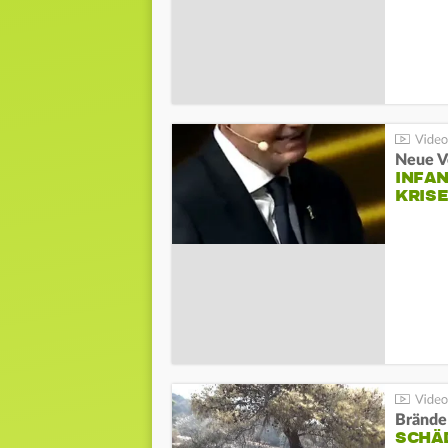
Neue V
INFA
KRIS
Brände
SCHÄ