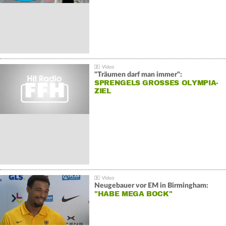
"Träumen darf man immer":
SPRENGELS GROSSES OLYMPIA-Z
IEL
Neugebauer vor EM in Birmingham:
"HABE MEGA BOCK"