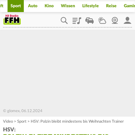
ft
Sport
Auto
Kino
Wissen
Lifestyle
Reise
Gami
Playlist
Staupilot
Wetter
Webcam
Mein
© glomex, 06.12.2024
Video
>
Sport
>
HSV: Polzin bleibt mindestens bis Weihnachten Trainer
HSV: