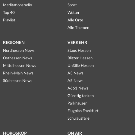
Meditationsradio
Sport
Top 40
Wetter
Playlist
Alle Orte
Alle Themen
REGIONEN
VERKEHR
Nordhessen News
Staus Hessen
Osthessen News
Blitzer Hessen
Mittelhessen News
Unfälle Hessen
Rhein-Main News
A3 News
Südhessen News
A5 News
A661 News
Günstig tanken
Parkhäuser
Flugplan Frankfurt
Schulausfälle
HOROSKOP
ON AIR