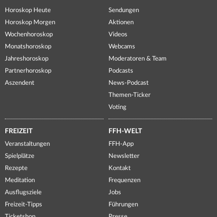
Horoskop Heute
Sendungen
Horoskop Morgen
Aktionen
Wochenhoroskop
Videos
Monatshoroskop
Webcams
Jahreshoroskop
Moderatoren & Team
Partnerhoroskop
Podcasts
Aszendent
News-Podcast
Themen-Ticker
Voting
FREIZEIT
FFH-WELT
Veranstaltungen
FFH-App
Spielplätze
Newsletter
Rezepte
Kontakt
Meditation
Frequenzen
Ausflugsziele
Jobs
Freizeit-Tipps
Führungen
Ticketshop
Presse