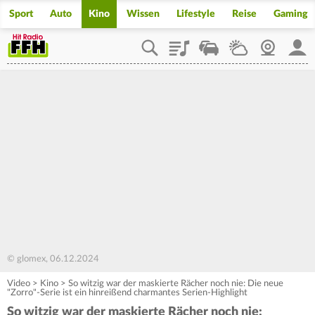
Sport
Auto
Kino
Wissen
Lifestyle
Reise
Gaming
Playlist
Staupilot
Wetter
Webcam
Mein
© glomex, 06.12.2024
Video
>
Kino
>
So witzig war der maskierte Rächer noch nie: Die neue
"Zorro"-Serie ist ein hinreißend charmantes Serien-Highlight
So witzig war der maskierte Rächer noch nie: