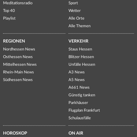
Meditationsradio
Sport
Top 40
Wetter
Playlist
Alle Orte
Alle Themen
REGIONEN
VERKEHR
Nordhessen News
Staus Hessen
Osthessen News
Blitzer Hessen
Mittelhessen News
Unfälle Hessen
Rhein-Main News
A3 News
Südhessen News
A5 News
A661 News
Günstig tanken
Parkhäuser
Flugplan Frankfurt
Schulausfälle
HOROSKOP
ON AIR