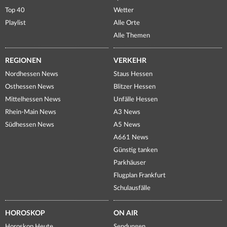
Top 40
Wetter
Playlist
Alle Orte
Alle Themen
REGIONEN
VERKEHR
Nordhessen News
Staus Hessen
Osthessen News
Blitzer Hessen
Mittelhessen News
Unfälle Hessen
Rhein-Main News
A3 News
Südhessen News
A5 News
A661 News
Günstig tanken
Parkhäuser
Flugplan Frankfurt
Schulausfälle
HOROSKOP
ON AIR
Horoskop Heute
Sendungen