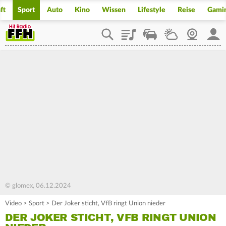
ft
Sport
Auto
Kino
Wissen
Lifestyle
Reise
Gami
Playlist
Staupilot
Wetter
Webcam
Mein
© glomex, 06.12.2024
Video
>
Sport
>
Der Joker sticht, VfB ringt Union nieder
DER JOKER STICHT, VFB RINGT UNION