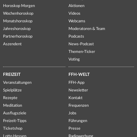
Horoskop Morgen
Aktionen
Wochenhoroskop
Videos
Monatshoroskop
Webcams
Jahreshoroskop
Moderatoren & Team
Partnerhoroskop
Podcasts
Aszendent
News-Podcast
Themen-Ticker
Voting
FREIZEIT
FFH-WELT
Veranstaltungen
FFH-App
Spielplätze
Newsletter
Rezepte
Kontakt
Meditation
Frequenzen
Ausflugsziele
Jobs
Freizeit-Tipps
Führungen
Ticketshop
Presse
Lotto Hessen
Radiowerbung