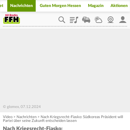
et
Nachrichten
Guten Morgen Hessen
Magazin
Aktionen
Playlist
Staupilot
Wetter
Webcam
Mein
© glomex, 07.12.2024
Video
>
Nachrichten
>
Nach Kriegsrecht-Fiasko: Südkoreas Präsident will
Partei über seine Zukunft entscheiden lassen
Nach Kriegsrecht-Fiasko: