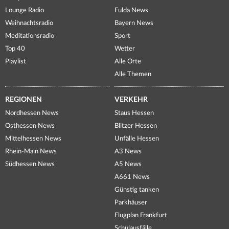
Lounge Radio
Fulda News
Weihnachtsradio
Bayern News
Meditationsradio
Sport
Top 40
Wetter
Playlist
Alle Orte
Alle Themen
REGIONEN
VERKEHR
Nordhessen News
Staus Hessen
Osthessen News
Blitzer Hessen
Mittelhessen News
Unfälle Hessen
Rhein-Main News
A3 News
Südhessen News
A5 News
A661 News
Günstig tanken
Parkhäuser
Flugplan Frankfurt
Schulausfälle