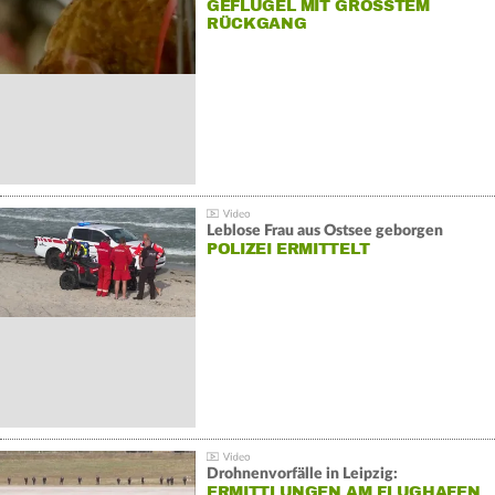
GEFLÜGEL MIT GRÖSSTEM R
ÜCKGANG
Leblose Frau aus Ostsee geborgen
POLIZEI ERMITTELT
Drohnenvorfälle in Leipzig:
ERMITTLUNGEN AM FLUGHAFEN