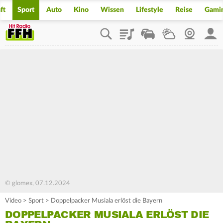
ft
Sport
Auto
Kino
Wissen
Lifestyle
Reise
Gami
Playlist
Staupilot
Wetter
Webcam
Mein
© glomex, 07.12.2024
Video
>
Sport
>
Doppelpacker Musiala erlöst die Bayern
DOPPELPACKER MUSIALA ERLÖST DIE