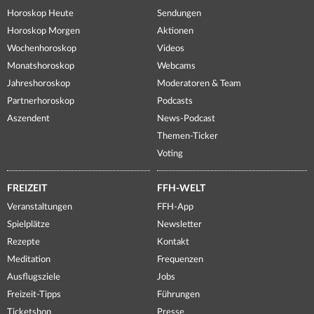
Horoskop Heute
Sendungen
Horoskop Morgen
Aktionen
Wochenhoroskop
Videos
Monatshoroskop
Webcams
Jahreshoroskop
Moderatoren & Team
Partnerhoroskop
Podcasts
Aszendent
News-Podcast
Themen-Ticker
Voting
FREIZEIT
FFH-WELT
Veranstaltungen
FFH-App
Spielplätze
Newsletter
Rezepte
Kontakt
Meditation
Frequenzen
Ausflugsziele
Jobs
Freizeit-Tipps
Führungen
Ticketshop
Presse