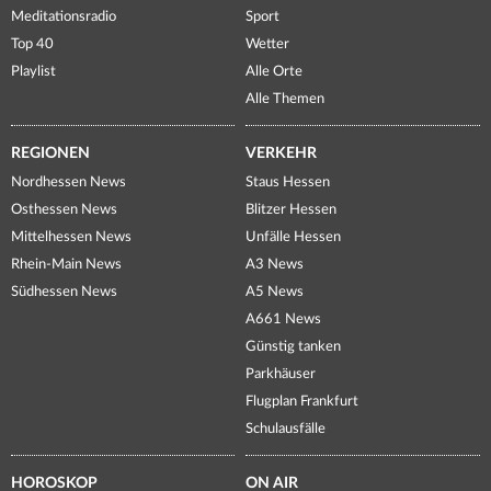
Meditationsradio
Sport
Top 40
Wetter
Playlist
Alle Orte
Alle Themen
REGIONEN
VERKEHR
Nordhessen News
Staus Hessen
Osthessen News
Blitzer Hessen
Mittelhessen News
Unfälle Hessen
Rhein-Main News
A3 News
Südhessen News
A5 News
A661 News
Günstig tanken
Parkhäuser
Flugplan Frankfurt
Schulausfälle
HOROSKOP
ON AIR