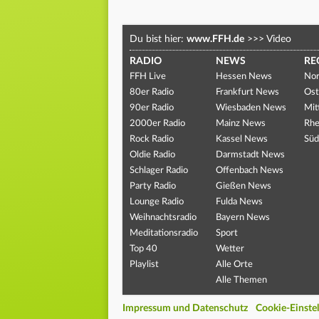
Du bist hier:
www.FFH.de
>>>
Video
RADIO
NEWS
RE
FFH Live
Hessen News
Nor
80er Radio
Frankfurt News
Ost
90er Radio
Wiesbaden News
Mit
2000er Radio
Mainz News
Rhe
Rock Radio
Kassel News
Süd
Oldie Radio
Darmstadt News
Schlager Radio
Offenbach News
Party Radio
Gießen News
Lounge Radio
Fulda News
Weihnachtsradio
Bayern News
Meditationsradio
Sport
Top 40
Wetter
Playlist
Alle Orte
Alle Themen
Impressum und Datenschutz
Cookie-Einste