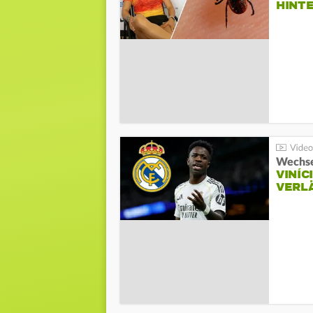
HINT
Wechse
VINÍC
VERL