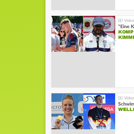
"Eine K
KOMPA
KIMM
Schwim
WELL