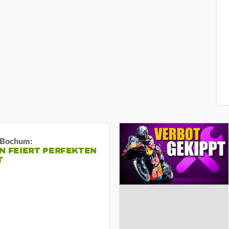
n Bochum:
N FEIERT PERFEKTEN
T