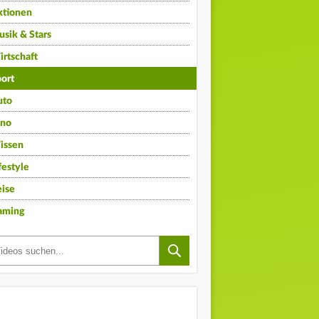
ktionen
sik & Stars
rtschaft
ort
uto
ino
issen
festyle
ise
aming