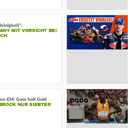
leinigkeit":
NY MIT VORSICHT BEI
ICH
m-EM: Gose holt Gold
BROCK NUR SIEBTER