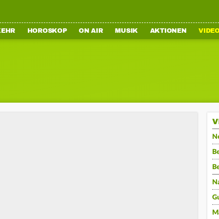
KEHR
HOROSKOP
ON AIR
MUSIK
AKTIONEN
VIDE
V
N
Be
B
N
G
M