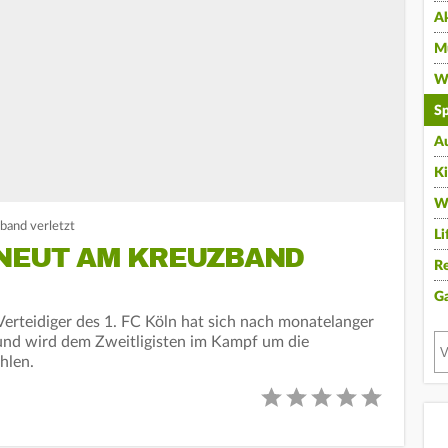
A
Mu
Wi
Sp
A
K
W
band verletzt
Li
RNEUT AM KREUZBAND
Re
G
Verteidiger des 1. FC Köln hat sich nach monatelanger
und wird dem Zweitligisten im Kampf um die
hlen.