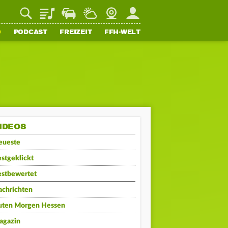
Playlist
Staupilot
Wetter
Webcam
Mein FFH
O
PODCAST
FREIZEIT
FFH-WELT
IDEOS
eueste
stgeklickt
estbewertet
achrichten
uten Morgen Hessen
agazin