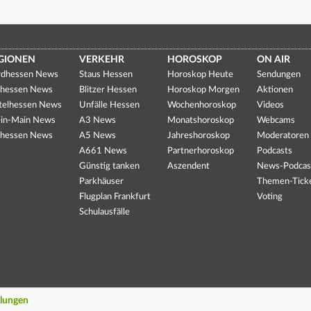
GIONEN
VERKEHR
HOROSKOP
ON AIR
dhessen News
Staus Hessen
Horoskop Heute
Sendungen
hessen News
Blitzer Hessen
Horoskop Morgen
Aktionen
telhessen News
Unfälle Hessen
Wochenhoroskop
Videos
in-Main News
A3 News
Monatshoroskop
Webcams
hessen News
A5 News
Jahreshoroskop
Moderatoren
A661 News
Partnerhoroskop
Podcasts
Günstig tanken
Aszendent
News-Podcas
Parkhäuser
Themen-Tick
Flugplan Frankfurt
Voting
Schulausfälle
llungen