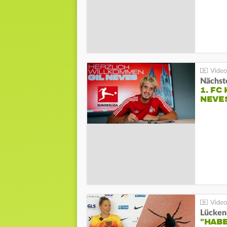
Nächste
1. FC
NEVE
Lücken
"HABE