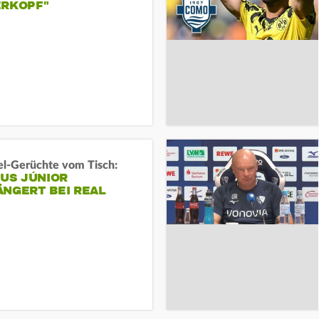
ERKOPF"
l-Gerüchte vom Tisch:
IUS JÚNIOR
ÄNGERT BEI REAL