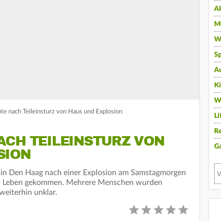
A
Mu
Wi
Sp
A
K
W
e nach Teileinsturz von Haus und Explosion
Li
Re
ACH TEILEINSTURZ VON
G
SION
s in Den Haag nach einer Explosion am Samstagmorgen
ms Leben gekommen. Mehrere Menschen wurden
weiterhin unklar.