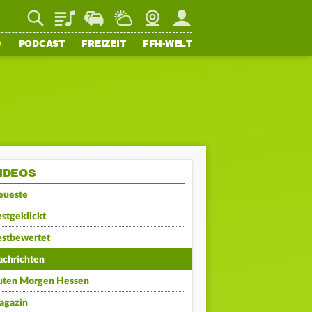
Playlist
Staupilot
Wetter
Webcam
Mein FFH
O
PODCAST
FREIZEIT
FFH-WELT
IDEOS
eueste
stgeklickt
estbewertet
achrichten
uten Morgen Hessen
agazin