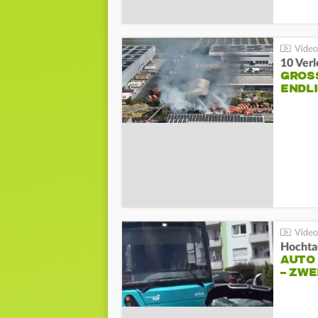
10 Ver
GROSS
NDLI
Hochta
AUTO
– ZW