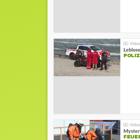
Leblos
POLIZ
Mysteri
FEUE