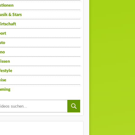
ktionen
sik & Stars
rtschaft
ort
uto
ino
issen
festyle
ise
aming