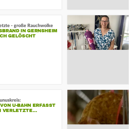
letzte - große Rauchwolke
BRAND IN GERNSHEIM E
CH GELÖSCHT
unuskreis:
 VON U-BAHN ERFASST
EI VERLETZTE…