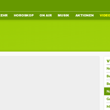
KEHR
HOROSKOP
ON AIR
MUSIK
AKTIONEN
VIDE
V
N
Be
B
N
G
M