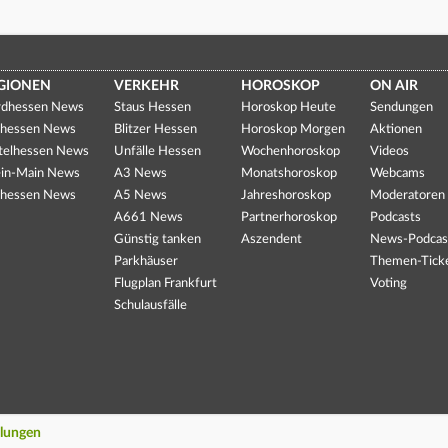
GIONEN
VERKEHR
HOROSKOP
ON AIR
dhessen News
Staus Hessen
Horoskop Heute
Sendungen
hessen News
Blitzer Hessen
Horoskop Morgen
Aktionen
telhessen News
Unfälle Hessen
Wochenhoroskop
Videos
in-Main News
A3 News
Monatshoroskop
Webcams
hessen News
A5 News
Jahreshoroskop
Moderatoren
A661 News
Partnerhoroskop
Podcasts
Günstig tanken
Aszendent
News-Podcas
Parkhäuser
Themen-Tick
Flugplan Frankfurt
Voting
Schulausfälle
llungen