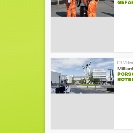
GEFA
Millia
PORSC
ROTE