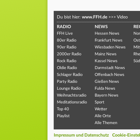
Du bist hier:
www.FFH.de
>>>
Video
RADIO
NEWS
RE
FFH Live
Hessen News
Nor
80er Radio
Frankfurt News
Ost
90er Radio
Wiesbaden News
Mit
2000er Radio
Mainz News
Rhe
Rock Radio
Kassel News
Süd
Oldie Radio
Darmstadt News
Schlager Radio
Offenbach News
Party Radio
Gießen News
Lounge Radio
Fulda News
Weihnachtsradio
Bayern News
Meditationsradio
Sport
Top 40
Wetter
Playlist
Alle Orte
Alle Themen
Impressum und Datenschutz
Cookie-Einste