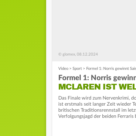
© glomex, 08.12.2024
Video
>
Sport
>
Formel 1: Norris gewinnt Sai
Formel 1: Norris gewinn
MCLAREN IST WE
Das Finale wird zum Nervenkrimi, d
ist erstmals seit langer Zeit wieder
britischen Traditionsrennstall im le
Verfolgungsjagd der beiden Ferraris 