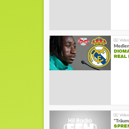
Medien
DIOM
REAL
"Träum
SPREN