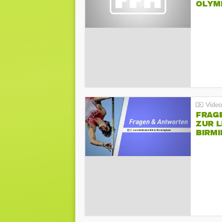
LYMPI
FRAG
ZUR L
BIRM