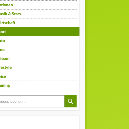
ktionen
sik & Stars
rtschaft
ort
uto
ino
issen
festyle
ise
aming