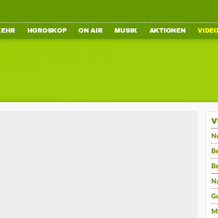
KEHR
HOROSKOP
ON AIR
MUSIK
AKTIONEN
VIDE
V
N
Be
B
N
G
M