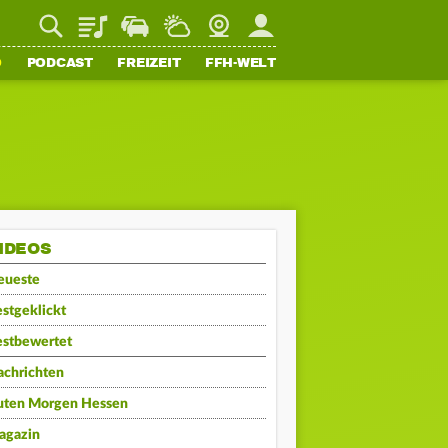
Playlist
Staupilot
Wetter
Webcam
Mein FFH
O
PODCAST
FREIZEIT
FFH-WELT
IDEOS
eueste
stgeklickt
estbewertet
achrichten
uten Morgen Hessen
agazin