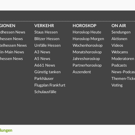
GIONEN
VERKEHR
HOROSKOP
ON AIR
dhessen News
Staus Hessen
Horoskop Heute
Sendungen
hessen News
Blitzer Hessen
Horoskop Morgen
Aktionen
telhessen News
Unfälle Hessen
Wochenhoroskop
Videos
in-Main News
A3 News
Monatshoroskop
Webcams
hessen News
A5 News
Jahreshoroskop
Moderatoren
A661 News
Partnerhoroskop
Podcasts
Günstig tanken
Aszendent
News-Podcas
Parkhäuser
Themen-Tick
Flugplan Frankfurt
Voting
Schulausfälle
llungen