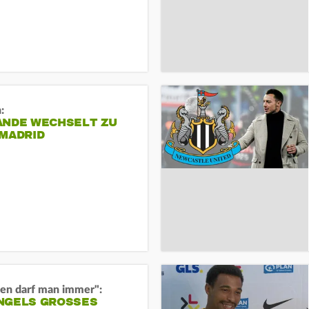
:
ANDE WECHSELT ZU
 MADRID
en darf man immer":
GELS GROSSES O