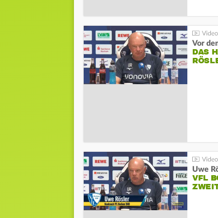
DAS 
RÖSL
VFL 
ZWEI