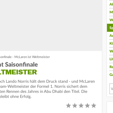
A
Mu
Wi
Sp
A
K
W
sonfinale - McLaren ist Weltmeister
Li
t Saisonfinale
Re
LTMEISTER
G
och Lando Norris hält dem Druck stand - und McLaren
 Team-Weltmeister der Formel 1. Norris sichert dem
tzten Rennen des Jahres in Abu Dhabi den Titel. Die
bleibt ohne Erfolg.