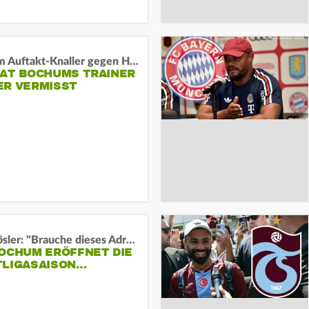
Vor dem Auftakt-Knaller gegen Hertha:
HAT BOCHUMS TRAINER
ER VERMISST
Uwe Rösler: "Brauche dieses Adrenalin"
BOCHUM ERÖFFNET DIE
TLIGASAISON…