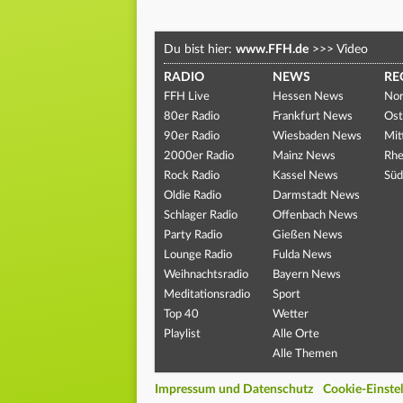
Du bist hier:
www.FFH.de
>>>
Video
RADIO
NEWS
RE
FFH Live
Hessen News
Nor
80er Radio
Frankfurt News
Ost
90er Radio
Wiesbaden News
Mit
2000er Radio
Mainz News
Rhe
Rock Radio
Kassel News
Süd
Oldie Radio
Darmstadt News
Schlager Radio
Offenbach News
Party Radio
Gießen News
Lounge Radio
Fulda News
Weihnachtsradio
Bayern News
Meditationsradio
Sport
Top 40
Wetter
Playlist
Alle Orte
Alle Themen
Impressum und Datenschutz
Cookie-Einste