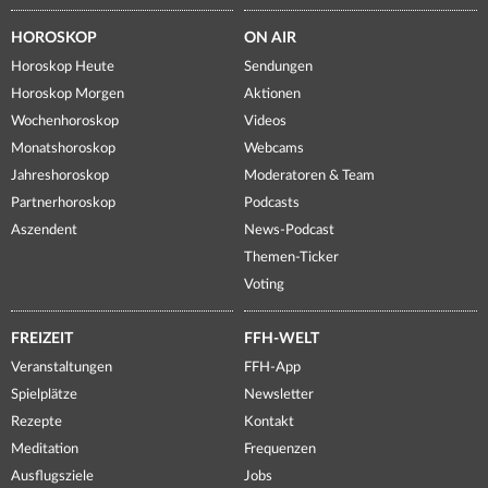
HOROSKOP
ON AIR
Horoskop Heute
Sendungen
Horoskop Morgen
Aktionen
Wochenhoroskop
Videos
Monatshoroskop
Webcams
Jahreshoroskop
Moderatoren & Team
Partnerhoroskop
Podcasts
Aszendent
News-Podcast
Themen-Ticker
Voting
FREIZEIT
FFH-WELT
Veranstaltungen
FFH-App
Spielplätze
Newsletter
Rezepte
Kontakt
Meditation
Frequenzen
Ausflugsziele
Jobs