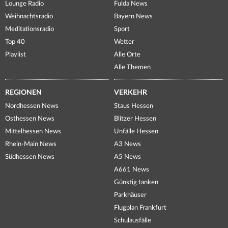
Lounge Radio
Fulda News
Weihnachtsradio
Bayern News
Meditationsradio
Sport
Top 40
Wetter
Playlist
Alle Orte
Alle Themen
REGIONEN
VERKEHR
Nordhessen News
Staus Hessen
Osthessen News
Blitzer Hessen
Mittelhessen News
Unfälle Hessen
Rhein-Main News
A3 News
Südhessen News
A5 News
A661 News
Günstig tanken
Parkhäuser
Flugplan Frankfurt
Schulausfälle