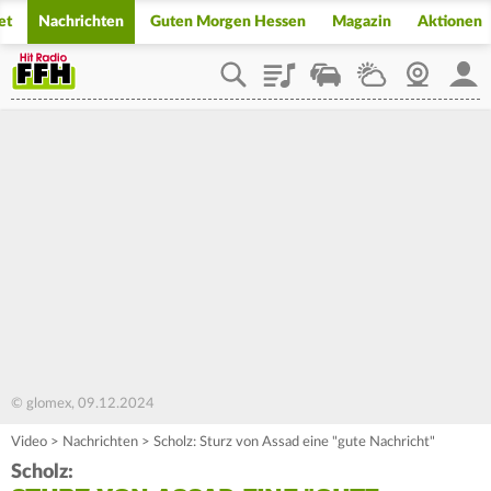
et
Nachrichten
Guten Morgen Hessen
Magazin
Aktionen
Playlist
Staupilot
Wetter
Webcam
Mein
© glomex, 09.12.2024
Video
>
Nachrichten
>
Scholz: Sturz von Assad eine "gute Nachricht"
Scholz: