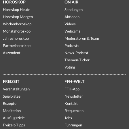
HOROSKOP
ON AIR
Horoskop Heute
Sendungen
Horoskop Morgen
Aktionen
Wochenhoroskop
Videos
Monatshoroskop
Webcams
Jahreshoroskop
Moderatoren & Team
Partnerhoroskop
Podcasts
Aszendent
News-Podcast
Themen-Ticker
Voting
FREIZEIT
FFH-WELT
Veranstaltungen
FFH-App
Spielplätze
Newsletter
Rezepte
Kontakt
Meditation
Frequenzen
Ausflugsziele
Jobs
Freizeit-Tipps
Führungen