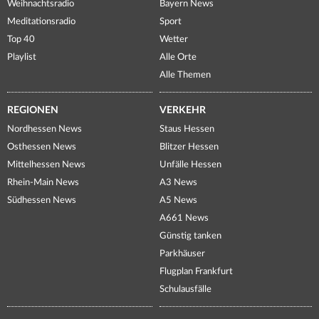
Weihnachtsradio
Bayern News
Meditationsradio
Sport
Top 40
Wetter
Playlist
Alle Orte
Alle Themen
REGIONEN
VERKEHR
Nordhessen News
Staus Hessen
Osthessen News
Blitzer Hessen
Mittelhessen News
Unfälle Hessen
Rhein-Main News
A3 News
Südhessen News
A5 News
A661 News
Günstig tanken
Parkhäuser
Flugplan Frankfurt
Schulausfälle