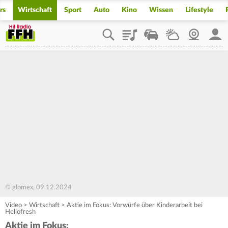
rs
Wirtschaft
Sport
Auto
Kino
Wissen
Lifestyle
Playlist
Staupilot
Wetter
Webcam
Mein
© glomex, 09.12.2024
Video
>
Wirtschaft
>
Aktie im Fokus: Vorwürfe über Kinderarbeit bei
Hellofresh
Aktie im Fokus: