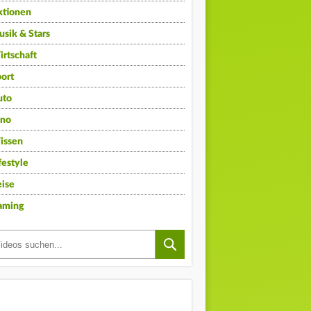
ktionen
sik & Stars
rtschaft
ort
uto
ino
issen
festyle
ise
aming