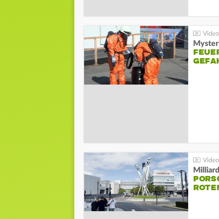
Mysteri
FEUE
GEFA
Millia
PORSC
ROTE