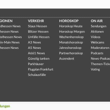
GIONEN
VERKEHR
HOROSKOP
ON AIR
dhessen News
Staus Hessen
Horoskop Heute
Sendungen
hessen News
Blitzer Hessen
Horoskop Morgen
Aktionen
telhessen News
Unfälle Hessen
Wochenhoroskop
Videos
in-Main News
A3 News
Monatshoroskop
Webcams
hessen News
A5 News
Jahreshoroskop
Moderatoren
A661 News
Partnerhoroskop
Podcasts
Günstig tanken
Aszendent
News-Podcas
Parkhäuser
Themen-Tick
Flugplan Frankfurt
Voting
Schulausfälle
llungen