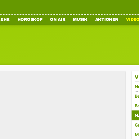
KEHR
HOROSKOP
ON AIR
MUSIK
AKTIONEN
VIDE
V
N
Be
B
N
G
M