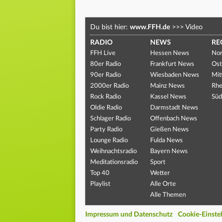
Du bist hier:
www.FFH.de
>>>
Video
RADIO
NEWS
RE
FFH Live
Hessen News
Nor
80er Radio
Frankfurt News
Ost
90er Radio
Wiesbaden News
Mit
2000er Radio
Mainz News
Rhe
Rock Radio
Kassel News
Süd
Oldie Radio
Darmstadt News
Schlager Radio
Offenbach News
Party Radio
Gießen News
Lounge Radio
Fulda News
Weihnachtsradio
Bayern News
Meditationsradio
Sport
Top 40
Wetter
Playlist
Alle Orte
Alle Themen
Impressum und Datenschutz
Cookie-Einste