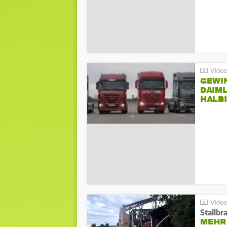
GEWI
DAIM
HALB
Stallbr
MEHR 