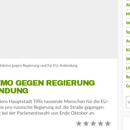
A
Mu
Wi
Sp
A
K
W
oßdemo gegen Regierung und für EU-Anbindung
Li
Re
MO GEGEN REGIERUNG U
G
NDUNG
giens Hauptstadt Tiflis tausende Menschen für die EU-
e pro-russische Regierung auf die Straße gegangen.
 bei der Parlamentswahl von Ende Oktober an.