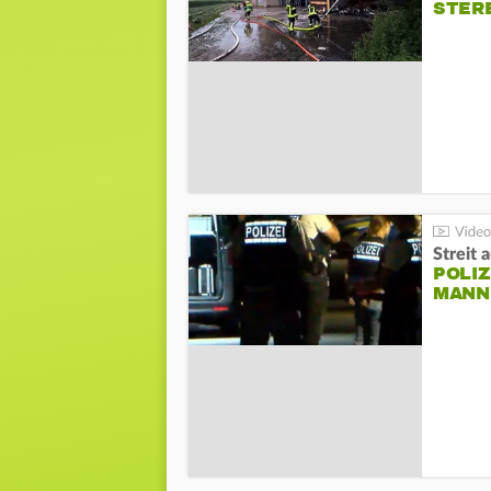
STER
Streit 
POLIZ
ANN I