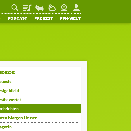
Playlist
Staupilot
Wetter
Webcam
Mein FFH
O
PODCAST
FREIZEIT
FFH-WELT
IDEOS
eueste
stgeklickt
estbewertet
achrichten
uten Morgen Hessen
agazin