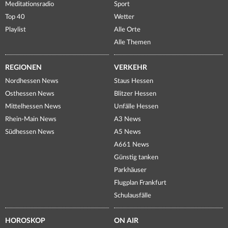
Meditationsradio
Sport
Top 40
Wetter
Playlist
Alle Orte
Alle Themen
REGIONEN
VERKEHR
Nordhessen News
Staus Hessen
Osthessen News
Blitzer Hessen
Mittelhessen News
Unfälle Hessen
Rhein-Main News
A3 News
Südhessen News
A5 News
A661 News
Günstig tanken
Parkhäuser
Flugplan Frankfurt
Schulausfälle
HOROSKOP
ON AIR