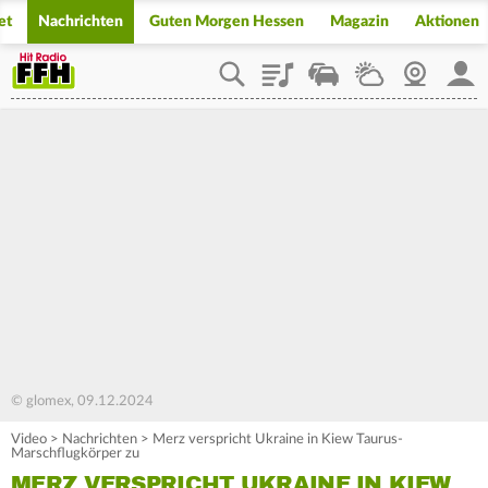
et
Nachrichten
Guten Morgen Hessen
Magazin
Aktionen
Playlist
Staupilot
Wetter
Webcam
Mein
© glomex, 09.12.2024
Video
>
Nachrichten
>
Merz verspricht Ukraine in Kiew Taurus-
Marschflugkörper zu
MERZ VERSPRICHT UKRAINE IN KIEW