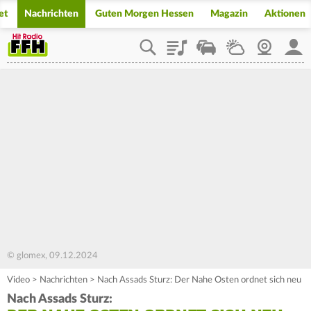
et
Nachrichten
Guten Morgen Hessen
Magazin
Aktionen
Playlist
Staupilot
Wetter
Webcam
Mein
© glomex, 09.12.2024
Video
>
Nachrichten
>
Nach Assads Sturz: Der Nahe Osten ordnet sich neu
Nach Assads Sturz: