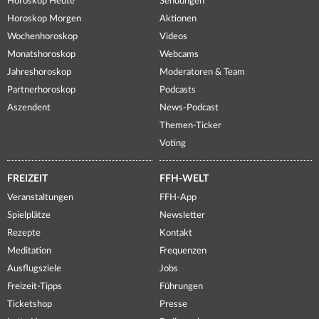
Horoskop Heute
Sendungen
Horoskop Morgen
Aktionen
Wochenhoroskop
Videos
Monatshoroskop
Webcams
Jahreshoroskop
Moderatoren & Team
Partnerhoroskop
Podcasts
Aszendent
News-Podcast
Themen-Ticker
Voting
FREIZEIT
FFH-WELT
Veranstaltungen
FFH-App
Spielplätze
Newsletter
Rezepte
Kontakt
Meditation
Frequenzen
Ausflugsziele
Jobs
Freizeit-Tipps
Führungen
Ticketshop
Presse