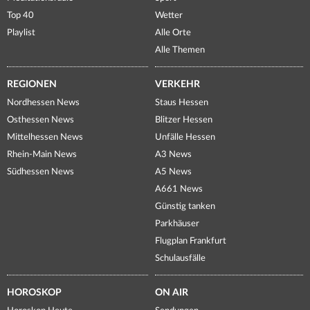
Top 40
Wetter
Playlist
Alle Orte
Alle Themen
REGIONEN
VERKEHR
Nordhessen News
Staus Hessen
Osthessen News
Blitzer Hessen
Mittelhessen News
Unfälle Hessen
Rhein-Main News
A3 News
Südhessen News
A5 News
A661 News
Günstig tanken
Parkhäuser
Flugplan Frankfurt
Schulausfälle
HOROSKOP
ON AIR