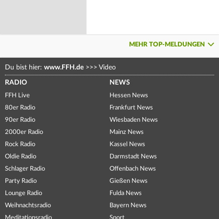
MEHR TOP-MELDUNGEN
Du bist hier:
www.FFH.de
>>>
Video
RADIO
NEWS
FFH Live
Hessen News
80er Radio
Frankfurt News
90er Radio
Wiesbaden News
2000er Radio
Mainz News
Rock Radio
Kassel News
Oldie Radio
Darmstadt News
Schlager Radio
Offenbach News
Party Radio
Gießen News
Lounge Radio
Fulda News
Weihnachtsradio
Bayern News
Meditationsradio
Sport