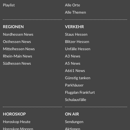
Playlist
Alle Orte
Alle Themen
REGIONEN
VERKEHR
Nordhessen News
Staus Hessen
Osthessen News
Blitzer Hessen
Mittelhessen News
Unfälle Hessen
Rhein-Main News
A3 News
Südhessen News
A5 News
A661 News
Günstig tanken
Parkhäuser
Flugplan Frankfurt
Schulausfälle
HOROSKOP
ON AIR
Horoskop Heute
Sendungen
Horoskop Morgen
Aktionen