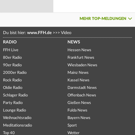
MEHR TOP-MELDUNGEN
Du bist hier:
www.FFH.de
>>>
Video
RADIO
NEWS
FFH Live
Hessen News
80er Radio
Frankfurt News
90er Radio
Wiesbaden News
2000er Radio
Mainz News
Rock Radio
Kassel News
Oldie Radio
Darmstadt News
Schlager Radio
Offenbach News
Party Radio
Gießen News
Lounge Radio
Fulda News
Weihnachtsradio
Bayern News
Meditationsradio
Sport
Top 40
Wetter