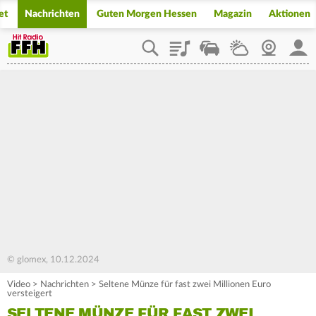
et
Nachrichten
Guten Morgen Hessen
Magazin
Aktionen
Playlist
Staupilot
Wetter
Webcam
Mein
© glomex, 10.12.2024
Video
>
Nachrichten
>
Seltene Münze für fast zwei Millionen Euro
versteigert
SELTENE MÜNZE FÜR FAST ZWEI