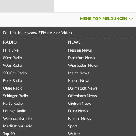
MEHR TOP-MELDUNGEN
Du bist hier:
www.FFH.de
>>>
Video
RADIO
NEWS
FFH Live
Hessen News
80er Radio
Frankfurt News
90er Radio
Wiesbaden News
2000er Radio
Mainz News
Rock Radio
Kassel News
Oldie Radio
Darmstadt News
Schlager Radio
Offenbach News
Party Radio
Gießen News
Lounge Radio
Fulda News
Weihnachtsradio
Bayern News
Meditationsradio
Sport
Top 40
Wetter