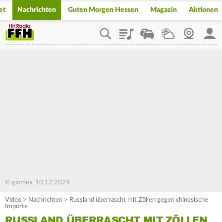
et
Nachrichten
Guten Morgen Hessen
Magazin
Aktionen
Playlist
Staupilot
Wetter
Webcam
Mein
© glomex, 10.12.2024
Video
>
Nachrichten
>
Russland überrascht mit Zöllen gegen chinesische
Importe
RUSSLAND ÜBERRASCHT MIT ZÖLLEN