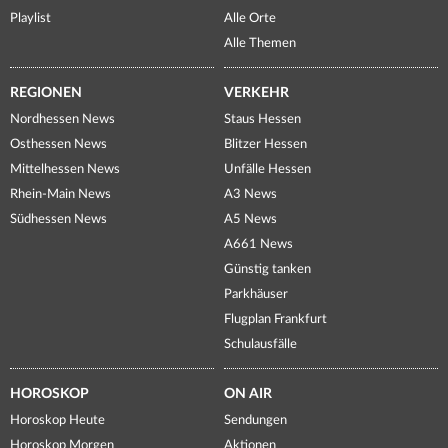
Playlist
Alle Orte
Alle Themen
REGIONEN
VERKEHR
Nordhessen News
Staus Hessen
Osthessen News
Blitzer Hessen
Mittelhessen News
Unfälle Hessen
Rhein-Main News
A3 News
Südhessen News
A5 News
A661 News
Günstig tanken
Parkhäuser
Flugplan Frankfurt
Schulausfälle
HOROSKOP
ON AIR
Horoskop Heute
Sendungen
Horoskop Morgen
Aktionen