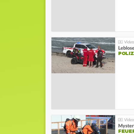
Leblos
POLIZ
Mysteri
FEUE