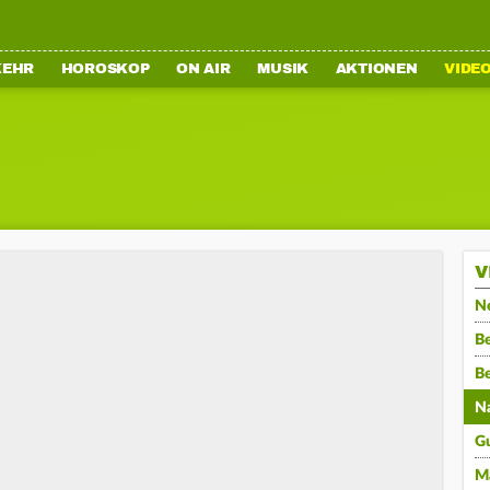
KEHR
HOROSKOP
ON AIR
MUSIK
AKTIONEN
VIDE
V
N
Be
B
N
G
M