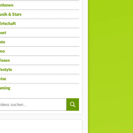
ktionen
sik & Stars
rtschaft
ort
uto
ino
issen
festyle
ise
aming