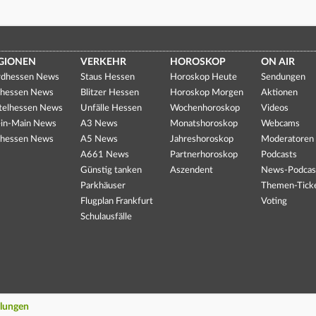
GIONEN
VERKEHR
HOROSKOP
ON AIR
dhessen News
Staus Hessen
Horoskop Heute
Sendungen
hessen News
Blitzer Hessen
Horoskop Morgen
Aktionen
telhessen News
Unfälle Hessen
Wochenhoroskop
Videos
in-Main News
A3 News
Monatshoroskop
Webcams
hessen News
A5 News
Jahreshoroskop
Moderatoren
A661 News
Partnerhoroskop
Podcasts
Günstig tanken
Aszendent
News-Podcas
Parkhäuser
Themen-Tick
Flugplan Frankfurt
Voting
Schulausfälle
llungen