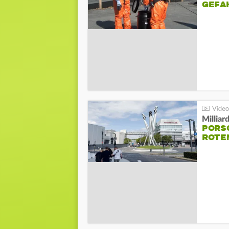
GEFA
Millia
PORSC
ROTE