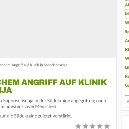
A
Mu
Wi
Sp
A
K
W
ischem Angriff auf Klinik in Saporischschja
Li
Re
CHEM ANGRIFF AUF KLINIK
G
HJA
in Saporischschja in der Südukraine angegriffen; nach
i mindestens zwei Menschen
auf die Südukraine zuletzt verstärkt.