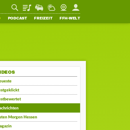
Playlist
Staupilot
Wetter
Webcam
Mein FFH
O
PODCAST
FREIZEIT
FFH-WELT
IDEOS
eueste
stgeklickt
estbewertet
achrichten
uten Morgen Hessen
agazin