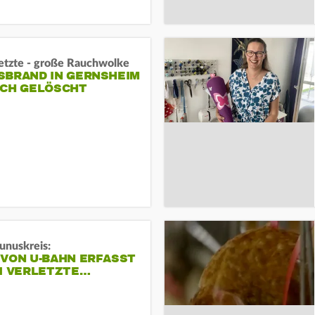
letzte - große Rauchwolke
BRAND IN GERNSHEIM E
CH GELÖSCHT
unuskreis:
 VON U-BAHN ERFASST
EI VERLETZTE…