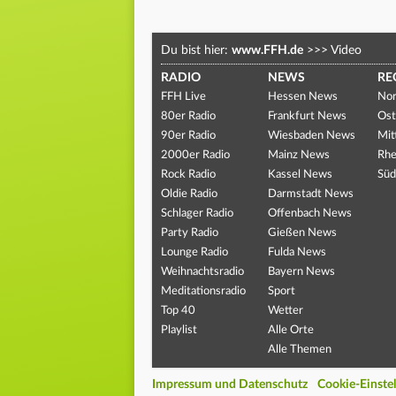
Du bist hier:
www.FFH.de
>>>
Video
RADIO
NEWS
RE
FFH Live
Hessen News
Nor
80er Radio
Frankfurt News
Ost
90er Radio
Wiesbaden News
Mit
2000er Radio
Mainz News
Rhe
Rock Radio
Kassel News
Süd
Oldie Radio
Darmstadt News
Schlager Radio
Offenbach News
Party Radio
Gießen News
Lounge Radio
Fulda News
Weihnachtsradio
Bayern News
Meditationsradio
Sport
Top 40
Wetter
Playlist
Alle Orte
Alle Themen
Impressum und Datenschutz
Cookie-Einste