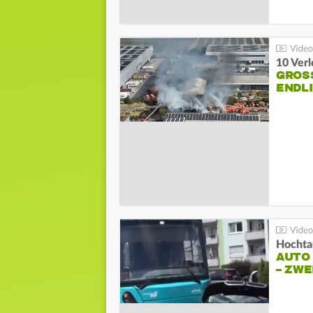
10 Ver
GROSS
NDLI
Hochta
AUTO
– ZW