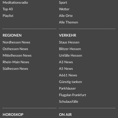
Meditationsradio
Sport
Top 40
Wetter
Playlist
Alle Orte
Alle Themen
REGIONEN
VERKEHR
Nordhessen News
Staus Hessen
Osthessen News
Blitzer Hessen
Mittelhessen News
Unfälle Hessen
Rhein-Main News
A3 News
Südhessen News
A5 News
A661 News
Günstig tanken
Parkhäuser
Flugplan Frankfurt
Schulausfälle
HOROSKOP
ON AIR