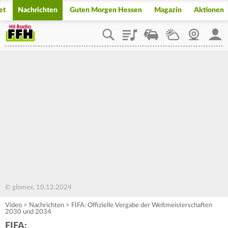
et
Nachrichten
Guten Morgen Hessen
Magazin
Aktionen
Playlist
Staupilot
Wetter
Webcam
Mein
© glomex, 10.12.2024
Video
>
Nachrichten
>
FIFA: Offizielle Vergabe der Weltmeisterschaften
2030 und 2034
FIFA: