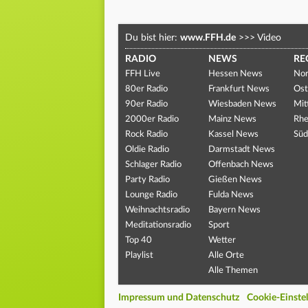
Du bist hier:
www.FFH.de
>>>
Video
RADIO
NEWS
RE
FFH Live
Hessen News
Nor
80er Radio
Frankfurt News
Ost
90er Radio
Wiesbaden News
Mit
2000er Radio
Mainz News
Rhe
Rock Radio
Kassel News
Süd
Oldie Radio
Darmstadt News
Schlager Radio
Offenbach News
Party Radio
Gießen News
Lounge Radio
Fulda News
Weihnachtsradio
Bayern News
Meditationsradio
Sport
Top 40
Wetter
Playlist
Alle Orte
Alle Themen
Impressum und Datenschutz
Cookie-Einste