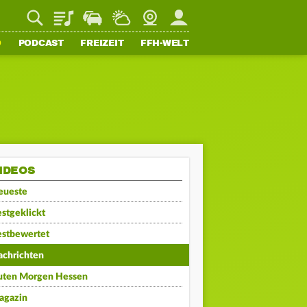
Playlist
Staupilot
Wetter
Webcam
Mein FFH
O
PODCAST
FREIZEIT
FFH-WELT
IDEOS
eueste
stgeklickt
estbewertet
achrichten
uten Morgen Hessen
agazin