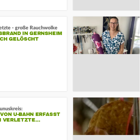
letzte - große Rauchwolke
BRAND IN GERNSHEIM E
CH GELÖSCHT
unuskreis:
 VON U-BAHN ERFASST
EI VERLETZTE…