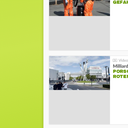
GEFA
Millia
PORSC
ROTE