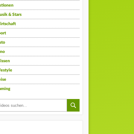
ktionen
sik & Stars
rtschaft
ort
uto
ino
issen
festyle
ise
aming