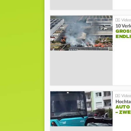
10 Ver
GROSS
NDLI
Hochta
AUTO
– ZW