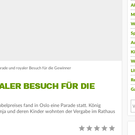
A
Mu
Wi
Sp
A
K
W
arade und royaler Besuch für die Gewinner
Li
Re
ALER BESUCH FÜR DIE
G
elpreises fand in Oslo eine Parade statt. König
nja und deren Kinder wohnten der Vergabe im Rathaus