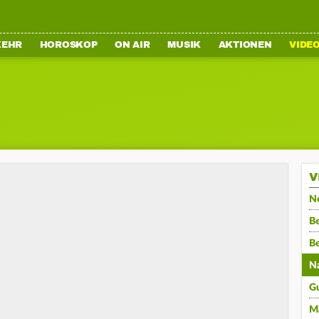
KEHR
HOROSKOP
ON AIR
MUSIK
AKTIONEN
VIDE
V
N
Be
B
N
G
M