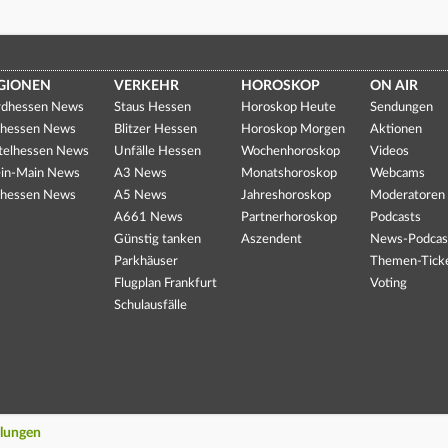
GIONEN
VERKEHR
HOROSKOP
ON AIR
dhessen News
Staus Hessen
Horoskop Heute
Sendungen
hessen News
Blitzer Hessen
Horoskop Morgen
Aktionen
telhessen News
Unfälle Hessen
Wochenhoroskop
Videos
in-Main News
A3 News
Monatshoroskop
Webcams
hessen News
A5 News
Jahreshoroskop
Moderatoren
A661 News
Partnerhoroskop
Podcasts
Günstig tanken
Aszendent
News-Podcas
Parkhäuser
Themen-Tick
Flugplan Frankfurt
Voting
Schulausfälle
llungen