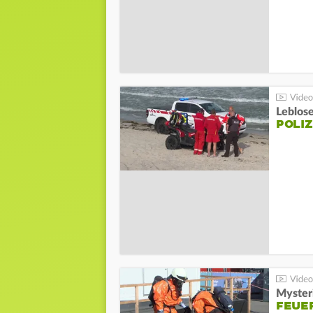
Leblos
POLIZ
Mysteri
FEUE