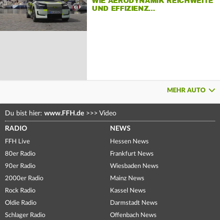
WIE AERODYNAMIK REICHWEITE
UND EFFIZIENZ…
MEHR AUTO
Du bist hier:
www.FFH.de
>>>
Video
RADIO
NEWS
FFH Live
Hessen News
80er Radio
Frankfurt News
90er Radio
Wiesbaden News
2000er Radio
Mainz News
Rock Radio
Kassel News
Oldie Radio
Darmstadt News
Schlager Radio
Offenbach News