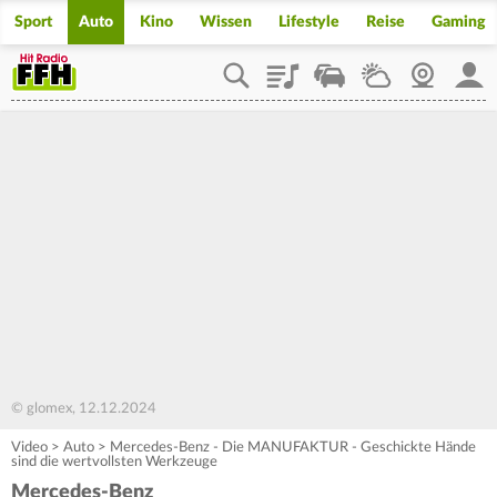
Sport
Auto
Kino
Wissen
Lifestyle
Reise
Gaming
Playlist
Staupilot
Wetter
Webcam
Mein
© glomex, 12.12.2024
Video
>
Auto
>
Mercedes-Benz - Die MANUFAKTUR - Geschickte Hände
sind die wertvollsten Werkzeuge
Mercedes-Benz