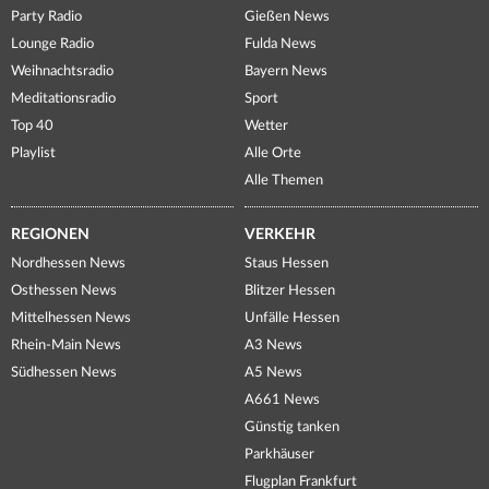
Party Radio
Gießen News
Lounge Radio
Fulda News
Weihnachtsradio
Bayern News
Meditationsradio
Sport
Top 40
Wetter
Playlist
Alle Orte
Alle Themen
REGIONEN
VERKEHR
Nordhessen News
Staus Hessen
Osthessen News
Blitzer Hessen
Mittelhessen News
Unfälle Hessen
Rhein-Main News
A3 News
Südhessen News
A5 News
A661 News
Günstig tanken
Parkhäuser
Flugplan Frankfurt