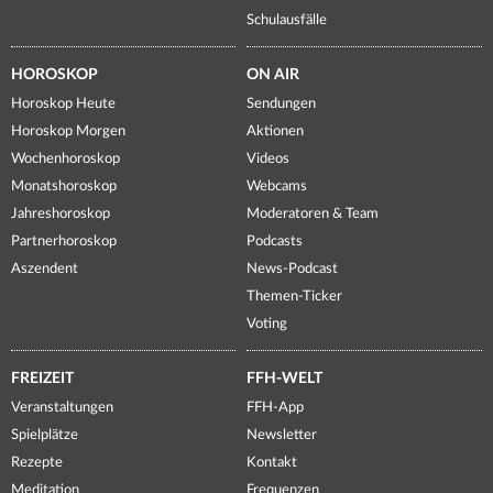
Schulausfälle
HOROSKOP
ON AIR
Horoskop Heute
Sendungen
Horoskop Morgen
Aktionen
Wochenhoroskop
Videos
Monatshoroskop
Webcams
Jahreshoroskop
Moderatoren & Team
Partnerhoroskop
Podcasts
Aszendent
News-Podcast
Themen-Ticker
Voting
FREIZEIT
FFH-WELT
Veranstaltungen
FFH-App
Spielplätze
Newsletter
Rezepte
Kontakt
Meditation
Frequenzen