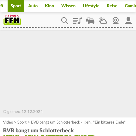
ft
Sport
Auto
Kino
Wissen
Lifestyle
Reise
Gami
Playlist
Staupilot
Wetter
Webcam
Mein
© glomex, 12.12.2024
Video
>
Sport
>
BVB bangt um Schlotterbeck - Kehl: "Ein bitteres Ende"
BVB bangt um Schlotterbeck