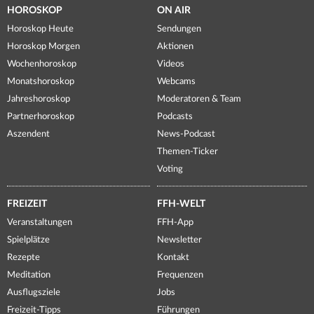
HOROSKOP
ON AIR
Horoskop Heute
Sendungen
Horoskop Morgen
Aktionen
Wochenhoroskop
Videos
Monatshoroskop
Webcams
Jahreshoroskop
Moderatoren & Team
Partnerhoroskop
Podcasts
Aszendent
News-Podcast
Themen-Ticker
Voting
FREIZEIT
FFH-WELT
Veranstaltungen
FFH-App
Spielplätze
Newsletter
Rezepte
Kontakt
Meditation
Frequenzen
Ausflugsziele
Jobs
Freizeit-Tipps
Führungen