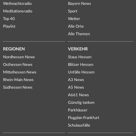
Weihnachtsradio
Bayern News
Meditationsradio
Sport
Top 40
Wetter
Playlist
Alle Orte
Alle Themen
REGIONEN
VERKEHR
Nordhessen News
Staus Hessen
Osthessen News
Blitzer Hessen
Mittelhessen News
Unfälle Hessen
Rhein-Main News
A3 News
Südhessen News
A5 News
A661 News
Günstig tanken
Parkhäuser
Flugplan Frankfurt
Schulausfälle