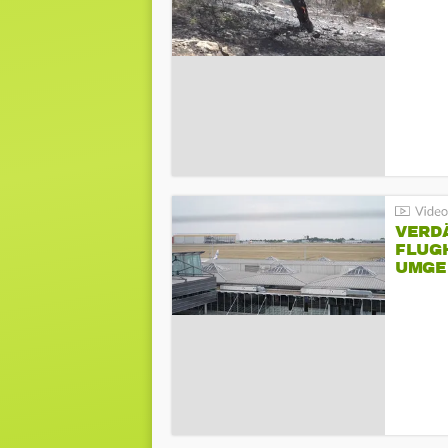
VERD
FLUGH
UMGE