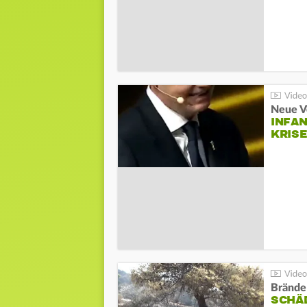
Neue V
INFA
KRIS
Brände
SCHÄ