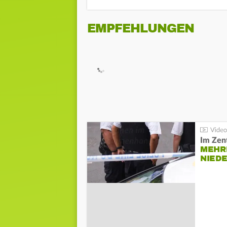
EMPFEHLUNGEN
Im Zen
MEHR
NIED