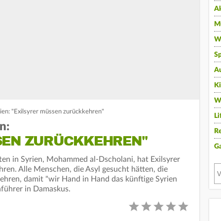
A
Mu
Wi
Sp
A
K
W
rien: "Exilsyrer müssen zurückkehren"
Li
n:
Re
SEN ZURÜCKKEHREN"
G
sten in Syrien, Mohammed al-Dscholani, hat Exilsyrer
hren. Alle Menschen, die Asyl gesucht hätten, die
ehren, damit "wir Hand in Hand das künftige Syrien
führer in Damaskus.