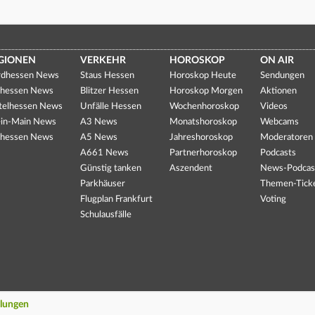
GIONEN
VERKEHR
HOROSKOP
ON AIR
dhessen News
Staus Hessen
Horoskop Heute
Sendungen
hessen News
Blitzer Hessen
Horoskop Morgen
Aktionen
telhessen News
Unfälle Hessen
Wochenhoroskop
Videos
in-Main News
A3 News
Monatshoroskop
Webcams
hessen News
A5 News
Jahreshoroskop
Moderatoren
A661 News
Partnerhoroskop
Podcasts
Günstig tanken
Aszendent
News-Podcas
Parkhäuser
Themen-Tick
Flugplan Frankfurt
Voting
Schulausfälle
llungen