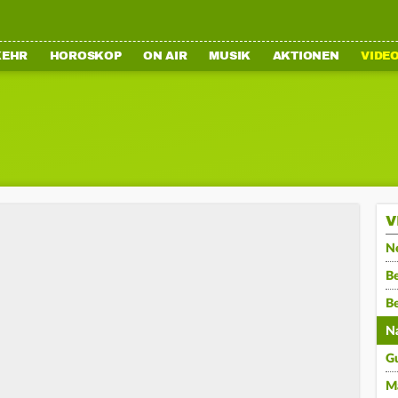
KEHR
HOROSKOP
ON AIR
MUSIK
AKTIONEN
VIDE
V
N
Be
B
N
G
M