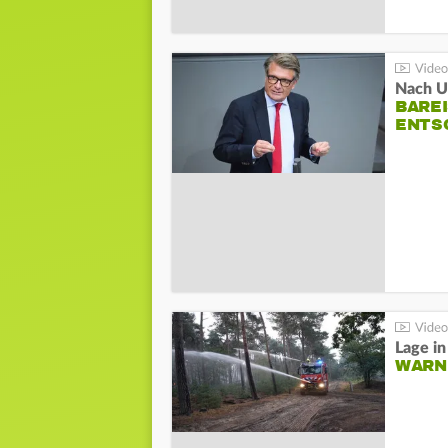
Nach Un
BAREI
NTSC
WARN