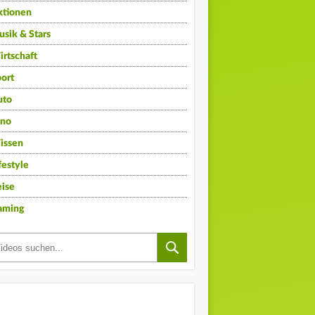
ktionen
sik & Stars
rtschaft
ort
uto
ino
issen
festyle
ise
aming