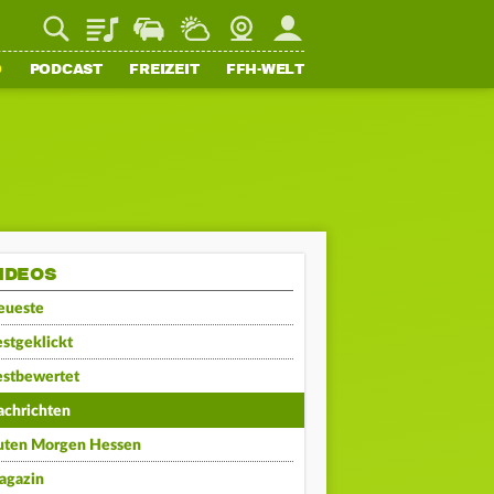
Playlist
Staupilot
Wetter
Webcam
Mein FFH
O
PODCAST
FREIZEIT
FFH-WELT
IDEOS
eueste
stgeklickt
estbewertet
achrichten
uten Morgen Hessen
agazin