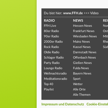
Du bist hier:
www.FFH.de
>>>
Video
RADIO
NEWS
RE
FFH Live
Hessen News
Nor
80er Radio
Frankfurt News
Ost
90er Radio
Wiesbaden News
Mit
2000er Radio
Mainz News
Rhe
Rock Radio
Kassel News
Süd
Oldie Radio
Darmstadt News
Schlager Radio
Offenbach News
Party Radio
Gießen News
Lounge Radio
Fulda News
Weihnachtsradio
Bayern News
Meditationsradio
Sport
Top 40
Wetter
Playlist
Alle Orte
Alle Themen
Impressum und Datenschutz
Cookie-Einste