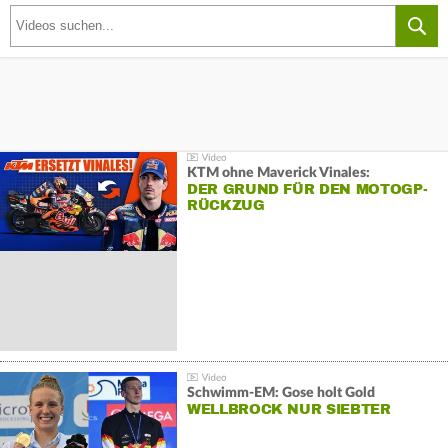
KTM ohne Maverick Vinales:
DER GRUND FÜR DEN MOTOGP-
RÜCKZUG
Schwimm-EM: Gose holt Gold
WELLBROCK NUR SIEBTER