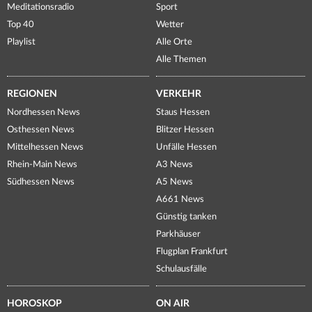
Meditationsradio
Sport
Top 40
Wetter
Playlist
Alle Orte
Alle Themen
REGIONEN
VERKEHR
Nordhessen News
Staus Hessen
Osthessen News
Blitzer Hessen
Mittelhessen News
Unfälle Hessen
Rhein-Main News
A3 News
Südhessen News
A5 News
A661 News
Günstig tanken
Parkhäuser
Flugplan Frankfurt
Schulausfälle
HOROSKOP
ON AIR