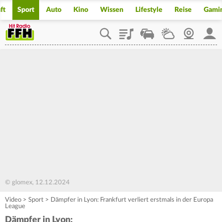
ft
Sport
Auto
Kino
Wissen
Lifestyle
Reise
Gami
Playlist
Staupilot
Wetter
Webcam
Mein
© glomex, 12.12.2024
Video
>
Sport
>
Dämpfer in Lyon: Frankfurt verliert erstmals in der Europa
League
Dämpfer in Lyon: