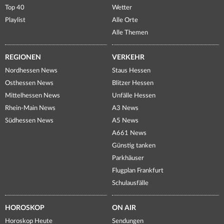
Top 40
Wetter
Playlist
Alle Orte
Alle Themen
REGIONEN
VERKEHR
Nordhessen News
Staus Hessen
Osthessen News
Blitzer Hessen
Mittelhessen News
Unfälle Hessen
Rhein-Main News
A3 News
Südhessen News
A5 News
A661 News
Günstig tanken
Parkhäuser
Flugplan Frankfurt
Schulausfälle
HOROSKOP
ON AIR
Horoskop Heute
Sendungen