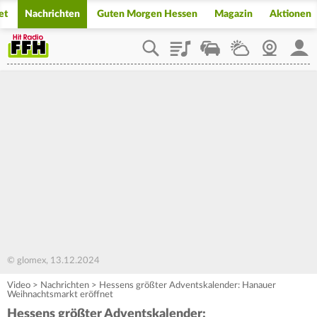
et
Nachrichten
Guten Morgen Hessen
Magazin
Aktionen
Playlist
Staupilot
Wetter
Webcam
Mein
© glomex, 13.12.2024
Video
>
Nachrichten
>
Hessens größter Adventskalender: Hanauer
Weihnachtsmarkt eröffnet
Hessens größter Adventskalender: