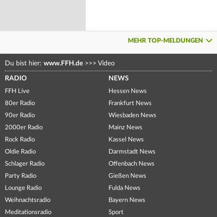
MEHR TOP-MELDUNGEN
Du bist hier:
www.FFH.de
>>>
Video
RADIO
NEWS
FFH Live
Hessen News
80er Radio
Frankfurt News
90er Radio
Wiesbaden News
2000er Radio
Mainz News
Rock Radio
Kassel News
Oldie Radio
Darmstadt News
Schlager Radio
Offenbach News
Party Radio
Gießen News
Lounge Radio
Fulda News
Weihnachtsradio
Bayern News
Meditationsradio
Sport