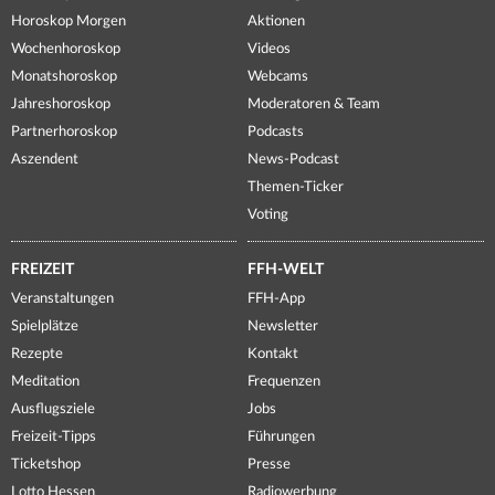
Horoskop Morgen
Aktionen
Wochenhoroskop
Videos
Monatshoroskop
Webcams
Jahreshoroskop
Moderatoren & Team
Partnerhoroskop
Podcasts
Aszendent
News-Podcast
Themen-Ticker
Voting
FREIZEIT
FFH-WELT
Veranstaltungen
FFH-App
Spielplätze
Newsletter
Rezepte
Kontakt
Meditation
Frequenzen
Ausflugsziele
Jobs
Freizeit-Tipps
Führungen
Ticketshop
Presse
Lotto Hessen
Radiowerbung