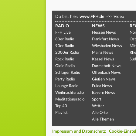
Du bist hier:
www.FFH.de
>>>
Video
RADIO
NEWS
RE
FFH Live
Hessen News
Nor
80er Radio
Frankfurt News
Ost
90er Radio
Wiesbaden News
Mit
2000er Radio
Mainz News
Rhe
Rock Radio
Kassel News
Süd
Oldie Radio
Darmstadt News
Schlager Radio
Offenbach News
Party Radio
Gießen News
Lounge Radio
Fulda News
Weihnachtsradio
Bayern News
Meditationsradio
Sport
Top 40
Wetter
Playlist
Alle Orte
Alle Themen
Impressum und Datenschutz
Cookie-Einste