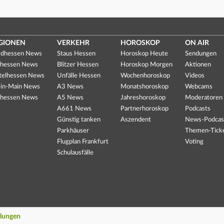
GIONEN
VERKEHR
HOROSKOP
ON AIR
dhessen News
Staus Hessen
Horoskop Heute
Sendungen
hessen News
Blitzer Hessen
Horoskop Morgen
Aktionen
telhessen News
Unfälle Hessen
Wochenhoroskop
Videos
in-Main News
A3 News
Monatshoroskop
Webcams
hessen News
A5 News
Jahreshoroskop
Moderatoren
A661 News
Partnerhoroskop
Podcasts
Günstig tanken
Aszendent
News-Podcas
Parkhäuser
Themen-Tick
Flugplan Frankfurt
Voting
Schulausfälle
llungen