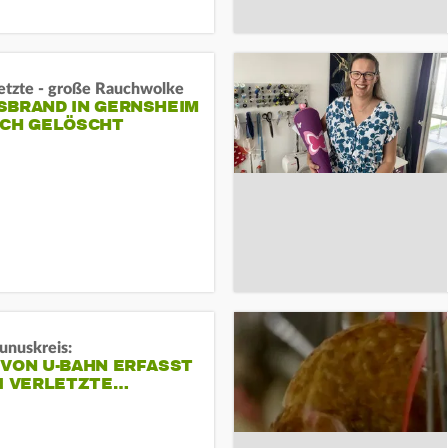
letzte - große Rauchwolke
BRAND IN GERNSHEIM E
CH GELÖSCHT
unuskreis:
 VON U-BAHN ERFASST
EI VERLETZTE…