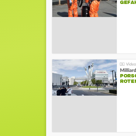
GEFA
Millia
PORSC
ROTE