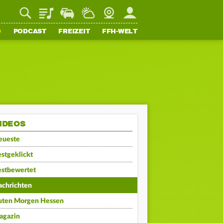
Playlist
Staupilot
Wetter
Webcam
Mein FFH
O
PODCAST
FREIZEIT
FFH-WELT
IDEOS
eueste
stgeklickt
estbewertet
achrichten
uten Morgen Hessen
agazin