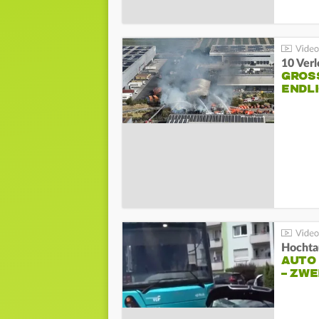
10 Ver
GROSS
NDLI
Hochta
AUTO
– ZW