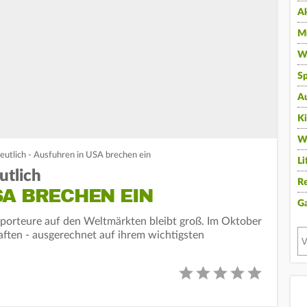
A
Mu
Wi
Sp
A
K
W
utlich - Ausfuhren in USA brechen ein
Li
utlich
Re
SA BRECHEN EIN
G
orteure auf den Weltmärkten bleibt groß. Im Oktober
aften - ausgerechnet auf ihrem wichtigsten