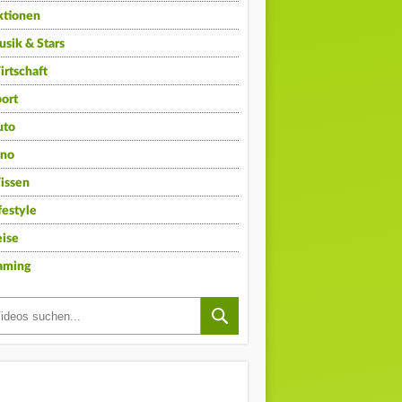
ktionen
sik & Stars
rtschaft
ort
uto
ino
issen
festyle
ise
aming