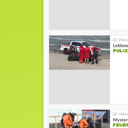
Leblos
POLIZ
Mysteri
FEUE