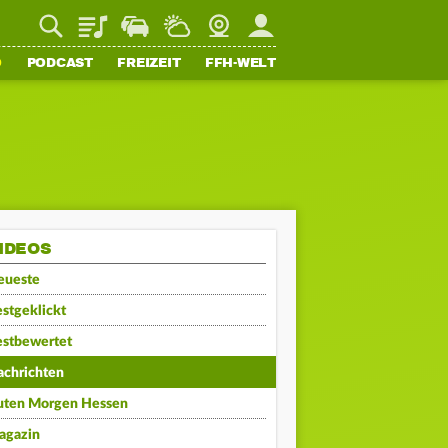
Playlist
Staupilot
Wetter
Webcam
Mein FFH
O
PODCAST
FREIZEIT
FFH-WELT
IDEOS
eueste
stgeklickt
estbewertet
achrichten
uten Morgen Hessen
agazin