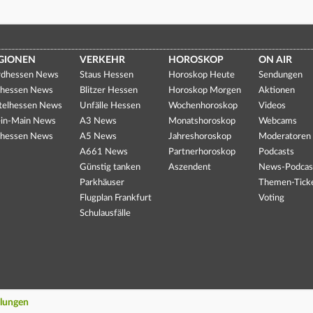
GIONEN
VERKEHR
HOROSKOP
ON AIR
dhessen News
Staus Hessen
Horoskop Heute
Sendungen
hessen News
Blitzer Hessen
Horoskop Morgen
Aktionen
telhessen News
Unfälle Hessen
Wochenhoroskop
Videos
in-Main News
A3 News
Monatshoroskop
Webcams
hessen News
A5 News
Jahreshoroskop
Moderatoren
A661 News
Partnerhoroskop
Podcasts
Günstig tanken
Aszendent
News-Podcas
Parkhäuser
Themen-Tick
Flugplan Frankfurt
Voting
Schulausfälle
llungen