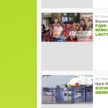
Bayern
FANS
MÜNC
LAUT
Nach D
SUCH
GEGE