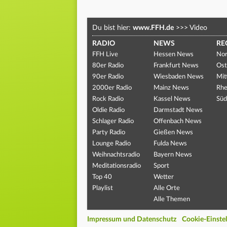
Du bist hier:
www.FFH.de
>>>
Video
RADIO
NEWS
RE
FFH Live
Hessen News
Nor
80er Radio
Frankfurt News
Ost
90er Radio
Wiesbaden News
Mit
2000er Radio
Mainz News
Rhe
Rock Radio
Kassel News
Süd
Oldie Radio
Darmstadt News
Schlager Radio
Offenbach News
Party Radio
Gießen News
Lounge Radio
Fulda News
Weihnachtsradio
Bayern News
Meditationsradio
Sport
Top 40
Wetter
Playlist
Alle Orte
Alle Themen
Impressum und Datenschutz
Cookie-Einste