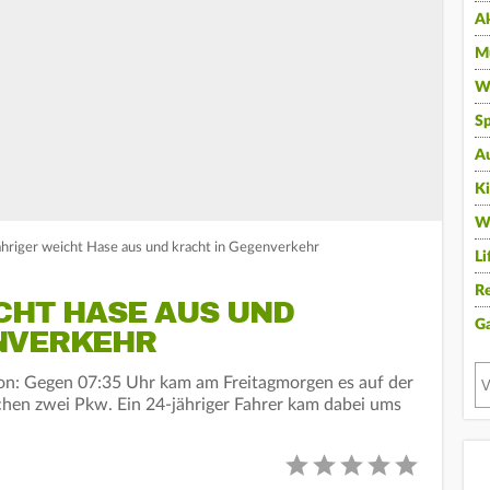
A
Mu
Wi
Sp
A
K
W
Jähriger weicht Hase aus und kracht in Gegenverkehr
Li
Re
CHT HASE AUS UND
G
NVERKEHR
gion: Gegen 07:35 Uhr kam am Freitagmorgen es auf der
chen zwei Pkw. Ein 24-jähriger Fahrer kam dabei ums