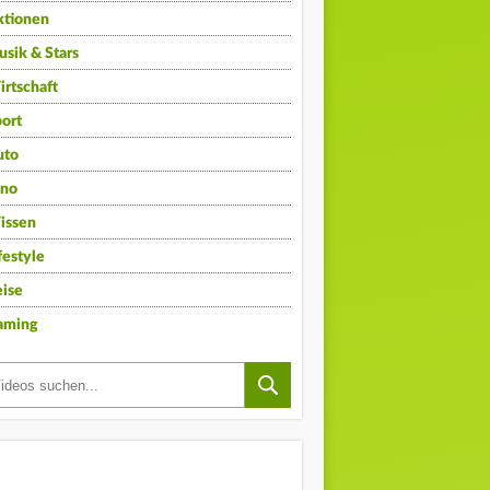
ktionen
sik & Stars
rtschaft
ort
uto
ino
issen
festyle
ise
aming