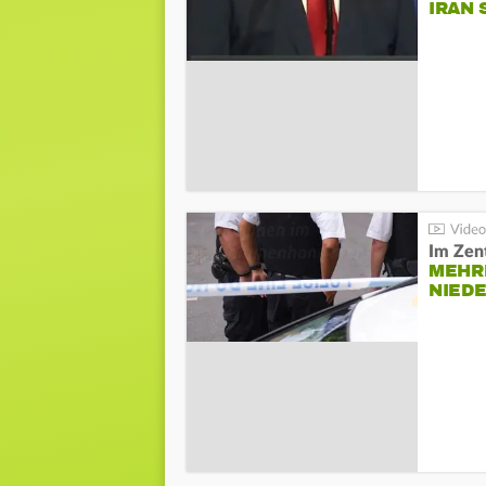
IRAN 
Im Zen
MEHR
NIED