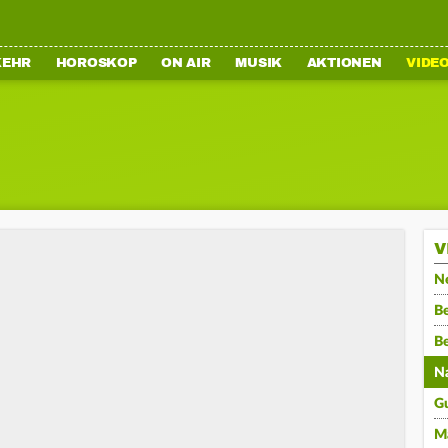
KEHR
HOROSKOP
ON AIR
MUSIK
AKTIONEN
VIDE
V
N
Be
B
N
G
M