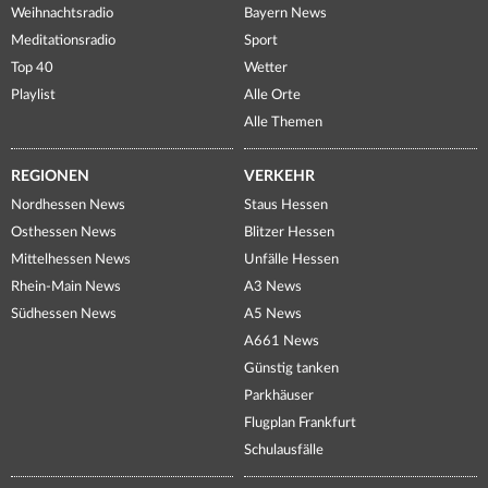
Weihnachtsradio
Bayern News
Meditationsradio
Sport
Top 40
Wetter
Playlist
Alle Orte
Alle Themen
REGIONEN
VERKEHR
Nordhessen News
Staus Hessen
Osthessen News
Blitzer Hessen
Mittelhessen News
Unfälle Hessen
Rhein-Main News
A3 News
Südhessen News
A5 News
A661 News
Günstig tanken
Parkhäuser
Flugplan Frankfurt
Schulausfälle