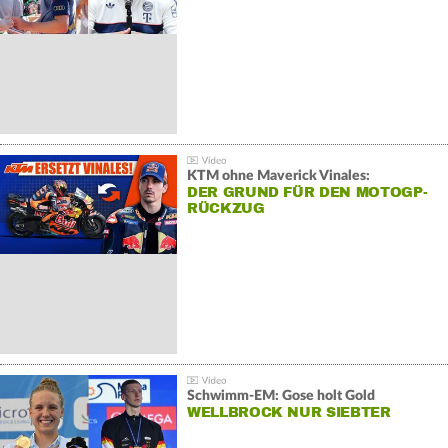
KTM ohne Maverick Vinales:
DER GRUND FÜR DEN MOTOGP-
RÜCKZUG
Schwimm-EM: Gose holt Gold
WELLBROCK NUR SIEBTER