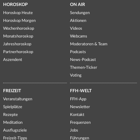
HOROSKOP
ON AIR
Horoskop Heute
Sendungen
Horoskop Morgen
Aktionen
Wochenhoroskop
Videos
Monatshoroskop
Webcams
Jahreshoroskop
Moderatoren & Team
Partnerhoroskop
Podcasts
Aszendent
News-Podcast
Themen-Ticker
Voting
FREIZEIT
FFH-WELT
Veranstaltungen
FFH-App
Spielplätze
Newsletter
Rezepte
Kontakt
Meditation
Frequenzen
Ausflugsziele
Jobs
Freizeit-Tipps
Führungen