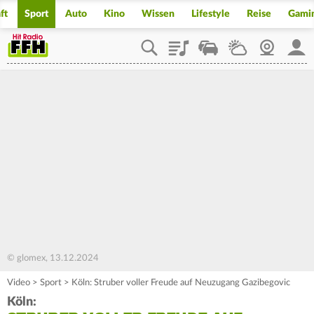
ft
Sport
Auto
Kino
Wissen
Lifestyle
Reise
Gami
Playlist
Staupilot
Wetter
Webcam
Mein
© glomex, 13.12.2024
Video
>
Sport
>
Köln: Struber voller Freude auf Neuzugang Gazibegovic
Köln: