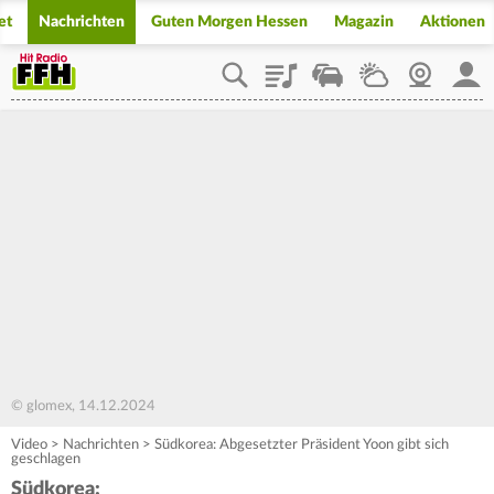
et
Nachrichten
Guten Morgen Hessen
Magazin
Aktionen
Playlist
Staupilot
Wetter
Webcam
Mein
© glomex, 14.12.2024
Video
>
Nachrichten
>
Südkorea: Abgesetzter Präsident Yoon gibt sich
geschlagen
Südkorea: