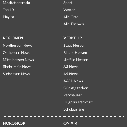
Meditationsradio
Sport
Top 40
Wetter
Playlist
Alle Orte
Alle Themen
REGIONEN
VERKEHR
Nordhessen News
Staus Hessen
Osthessen News
Blitzer Hessen
Mittelhessen News
Unfälle Hessen
Rhein-Main News
A3 News
Südhessen News
A5 News
A661 News
Günstig tanken
Parkhäuser
Flugplan Frankfurt
Schulausfälle
HOROSKOP
ON AIR