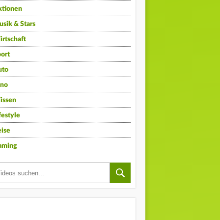
ktionen
sik & Stars
rtschaft
ort
uto
ino
issen
festyle
ise
aming