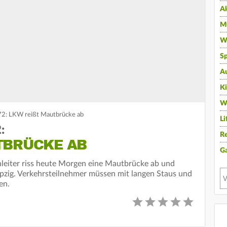
A
Mu
Wi
Sp
A
K
W
A72: LKW reißt Mautbrücke ab
Li
:
Re
BRÜCKE AB
G
nleiter riss heute Morgen eine Mautbrücke ab und
ipzig. Verkehrsteilnehmer müssen mit langen Staus und
en.