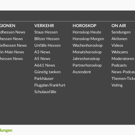
GIONEN
VERKEHR
HOROSKOP
ON AIR
dhessen News
Staus Hessen
Horoskop Heute
Sendungen
hessen News
Blitzer Hessen
Horoskop Morgen
Aktionen
telhessen News
Unfälle Hessen
Wochenhoroskop
Videos
in-Main News
A3 News
Monatshoroskop
Webcams
hessen News
A5 News
Jahreshoroskop
Moderatoren
A661 News
Partnerhoroskop
Podcasts
Günstig tanken
Aszendent
News-Podcas
Parkhäuser
Themen-Tick
Flugplan Frankfurt
Voting
Schulausfälle
llungen