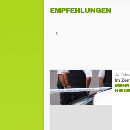
EMPFEHLUNGEN
Im Zen
MEHR
NIED