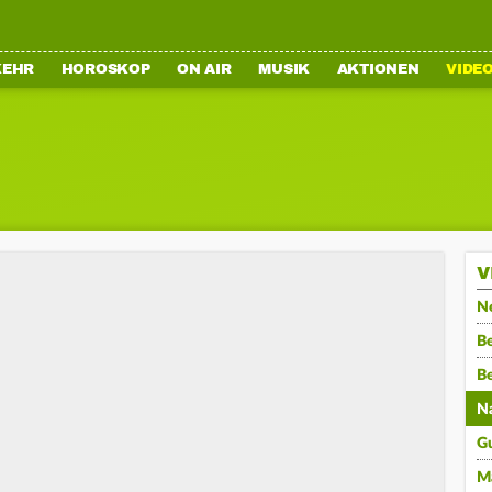
KEHR
HOROSKOP
ON AIR
MUSIK
AKTIONEN
VIDE
V
N
Be
B
N
G
M