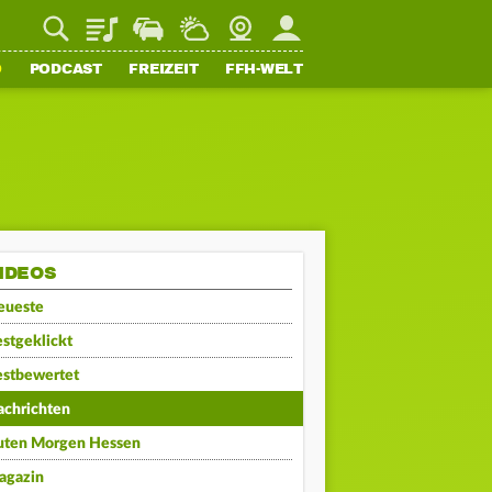
Playlist
Staupilot
Wetter
Webcam
Mein FFH
O
PODCAST
FREIZEIT
FFH-WELT
IDEOS
eueste
stgeklickt
estbewertet
achrichten
uten Morgen Hessen
agazin