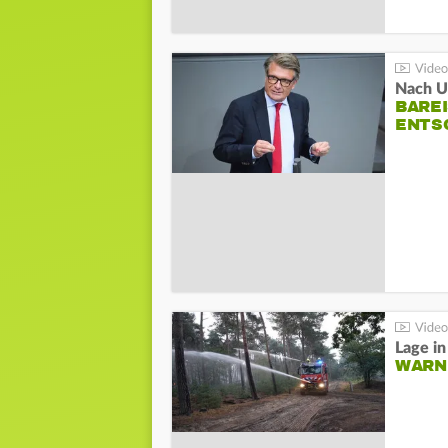
Nach Un
BAREI
NTSC
WARN