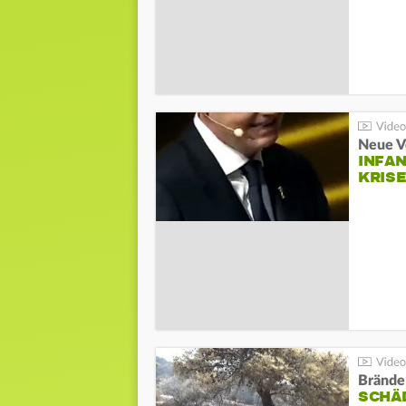
Neue V
INFA
KRIS
Brände
SCHÄ