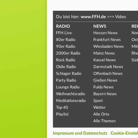
Du bist hier:
www.FFH.de
>>>
Video
RADIO
NEWS
RE
FFH Live
Hessen News
Nor
80er Radio
Frankfurt News
Ost
90er Radio
Wiesbaden News
Mit
2000er Radio
Mainz News
Rhe
Rock Radio
Kassel News
Süd
Oldie Radio
Darmstadt News
Schlager Radio
Offenbach News
Party Radio
Gießen News
Lounge Radio
Fulda News
Weihnachtsradio
Bayern News
Meditationsradio
Sport
Top 40
Wetter
Playlist
Alle Orte
Alle Themen
Impressum und Datenschutz
Cookie-Einste