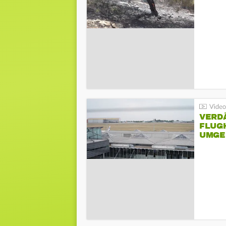
VERD
FLUGH
UMGE