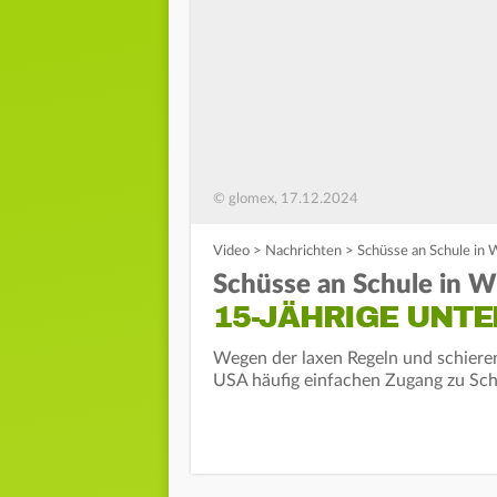
© glomex, 17.12.2024
Video
>
Nachrichten
>
Schüsse an Schule in 
Schüsse an Schule in W
15-JÄHRIGE UNT
Wegen der laxen Regeln und schiere
USA häufig einfachen Zugang zu Sch