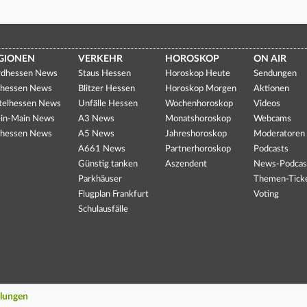
GIONEN
VERKEHR
HOROSKOP
ON AIR
dhessen News
Staus Hessen
Horoskop Heute
Sendungen
hessen News
Blitzer Hessen
Horoskop Morgen
Aktionen
telhessen News
Unfälle Hessen
Wochenhoroskop
Videos
in-Main News
A3 News
Monatshoroskop
Webcams
hessen News
A5 News
Jahreshoroskop
Moderatoren
A661 News
Partnerhoroskop
Podcasts
Günstig tanken
Aszendent
News-Podcas
Parkhäuser
Themen-Tick
Flugplan Frankfurt
Voting
Schulausfälle
llungen