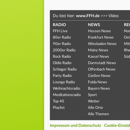
Du bist hier:
www.FFH.de
>>>
Video
RADIO
NEWS
RE
FFH Live
Hessen News
Nor
80er Radio
Frankfurt News
Ost
90er Radio
Wiesbaden News
Mit
2000er Radio
Mainz News
Rhe
Rock Radio
Kassel News
Süd
Oldie Radio
Darmstadt News
Schlager Radio
Offenbach News
Party Radio
Gießen News
Lounge Radio
Fulda News
Weihnachtsradio
Bayern News
Meditationsradio
Sport
Top 40
Wetter
Playlist
Alle Orte
Alle Themen
Impressum und Datenschutz
Cookie-Einste