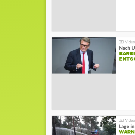
Nach Un
BAREI
NTSC
WARN