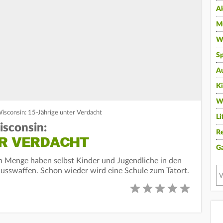
A
Mu
Wi
Sp
A
K
W
Wisconsin: 15-Jährige unter Verdacht
Li
isconsin:
Re
ER VERDACHT
G
n Menge haben selbst Kinder und Jugendliche in den
usswaffen. Schon wieder wird eine Schule zum Tatort.