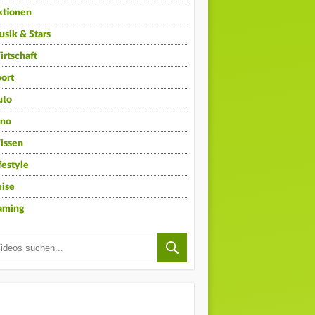
ktionen
sik & Stars
rtschaft
ort
uto
ino
issen
festyle
ise
aming