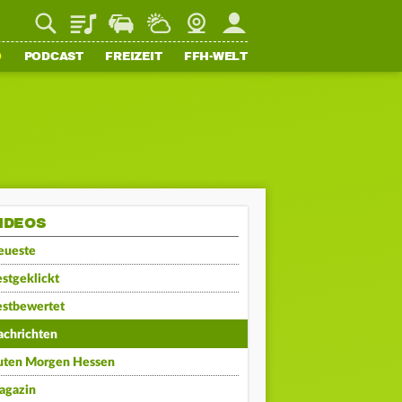
Playlist
Staupilot
Wetter
Webcam
Mein FFH
O
PODCAST
FREIZEIT
FFH-WELT
IDEOS
eueste
stgeklickt
estbewertet
achrichten
uten Morgen Hessen
agazin