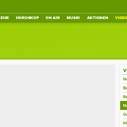
KEHR
HOROSKOP
ON AIR
MUSIK
AKTIONEN
VIDE
V
N
Be
B
N
G
M