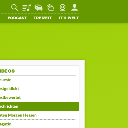
Playlist
Staupilot
Wetter
Webcam
Mein FFH
O
PODCAST
FREIZEIT
FFH-WELT
IDEOS
eueste
stgeklickt
estbewertet
achrichten
uten Morgen Hessen
agazin