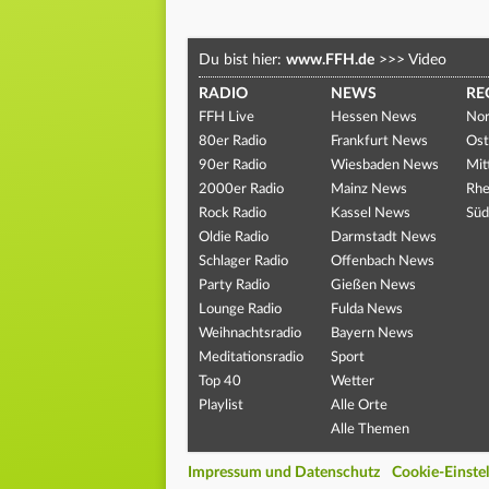
Du bist hier:
www.FFH.de
>>>
Video
RADIO
NEWS
RE
FFH Live
Hessen News
Nor
80er Radio
Frankfurt News
Ost
90er Radio
Wiesbaden News
Mit
2000er Radio
Mainz News
Rhe
Rock Radio
Kassel News
Süd
Oldie Radio
Darmstadt News
Schlager Radio
Offenbach News
Party Radio
Gießen News
Lounge Radio
Fulda News
Weihnachtsradio
Bayern News
Meditationsradio
Sport
Top 40
Wetter
Playlist
Alle Orte
Alle Themen
Impressum und Datenschutz
Cookie-Einste