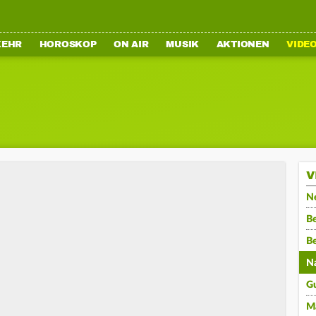
KEHR
HOROSKOP
ON AIR
MUSIK
AKTIONEN
VIDE
V
N
Be
B
N
G
M