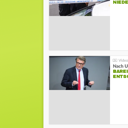
NIED
Nach Un
BAREI
NTSC