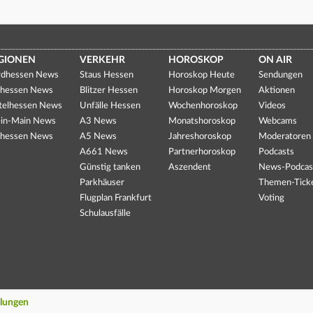
GIONEN
VERKEHR
HOROSKOP
ON AIR
dhessen News
Staus Hessen
Horoskop Heute
Sendungen
hessen News
Blitzer Hessen
Horoskop Morgen
Aktionen
telhessen News
Unfälle Hessen
Wochenhoroskop
Videos
in-Main News
A3 News
Monatshoroskop
Webcams
hessen News
A5 News
Jahreshoroskop
Moderatoren
A661 News
Partnerhoroskop
Podcasts
Günstig tanken
Aszendent
News-Podcas
Parkhäuser
Themen-Tick
Flugplan Frankfurt
Voting
Schulausfälle
llungen