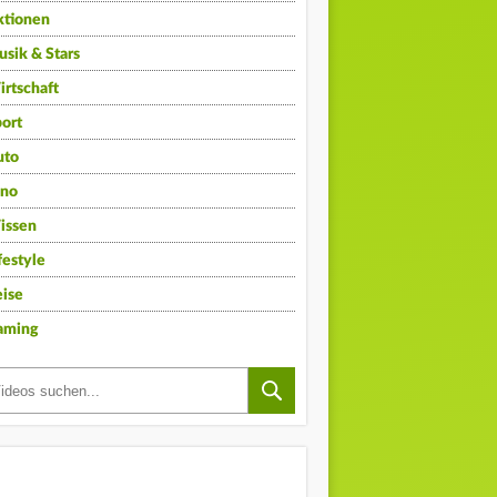
ktionen
sik & Stars
rtschaft
ort
uto
ino
issen
festyle
ise
aming