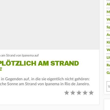
A
Mu
Wi
Sp
A
K
W
ch am Strand von Ipanema auf
Li
PLÖTZLICH AM STRAND
Re
F
G
in Gegenden auf, in die sie eigentlich nicht gehören:
iche Sonne am Strand von Ipanema in Rio de Janeiro.