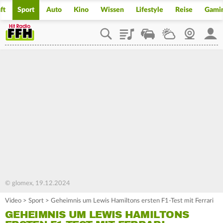
ft
Sport
Auto
Kino
Wissen
Lifestyle
Reise
Gami
Playlist
Staupilot
Wetter
Webcam
Mein
© glomex, 19.12.2024
Video
>
Sport
>
Geheimnis um Lewis Hamiltons ersten F1-Test mit Ferrari
GEHEIMNIS UM LEWIS HAMILTONS