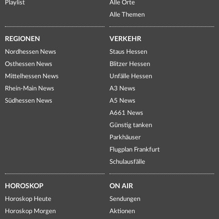
Playlist
Alle Orte
Alle Themen
REGIONEN
VERKEHR
Nordhessen News
Staus Hessen
Osthessen News
Blitzer Hessen
Mittelhessen News
Unfälle Hessen
Rhein-Main News
A3 News
Südhessen News
A5 News
A661 News
Günstig tanken
Parkhäuser
Flugplan Frankfurt
Schulausfälle
HOROSKOP
ON AIR
Horoskop Heute
Sendungen
Horoskop Morgen
Aktionen