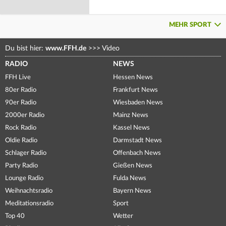
MEHR SPORT
Du bist hier:
www.FFH.de
>>>
Video
RADIO
NEWS
FFH Live
Hessen News
80er Radio
Frankfurt News
90er Radio
Wiesbaden News
2000er Radio
Mainz News
Rock Radio
Kassel News
Oldie Radio
Darmstadt News
Schlager Radio
Offenbach News
Party Radio
Gießen News
Lounge Radio
Fulda News
Weihnachtsradio
Bayern News
Meditationsradio
Sport
Top 40
Wetter