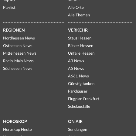
Top 40
Wetter
Playlist
Alle Orte
Alle Themen
REGIONEN
VERKEHR
Nordhessen News
Staus Hessen
Osthessen News
Blitzer Hessen
Mittelhessen News
Unfälle Hessen
Rhein-Main News
A3 News
Südhessen News
A5 News
A661 News
Günstig tanken
Parkhäuser
Flugplan Frankfurt
Schulausfälle
HOROSKOP
ON AIR
Horoskop Heute
Sendungen