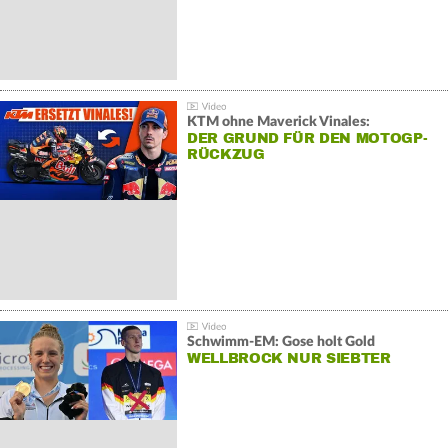
KTM ohne Maverick Vinales:
DER GRUND FÜR DEN MOTOGP-
RÜCKZUG
Schwimm-EM: Gose holt Gold
WELLBROCK NUR SIEBTER