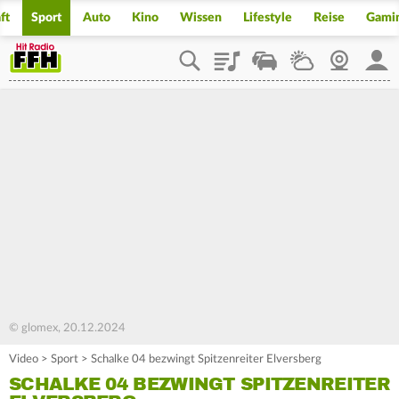
ft
Sport
Auto
Kino
Wissen
Lifestyle
Reise
Gami
Playlist
Staupilot
Wetter
Webcam
Mein
© glomex, 20.12.2024
Video
>
Sport
>
Schalke 04 bezwingt Spitzenreiter Elversberg
SCHALKE 04 BEZWINGT SPITZENREITER