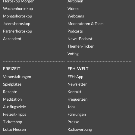
Horoskop Morgen
Aktionen
Wochenhoroskop
Videos
Monatshoroskop
Webcams
Jahreshoroskop
Moderatoren & Team
Partnerhoroskop
Podcasts
Aszendent
News-Podcast
Themen-Ticker
Voting
FREIZEIT
FFH-WELT
Veranstaltungen
FFH-App
Spielplätze
Newsletter
Rezepte
Kontakt
Meditation
Frequenzen
Ausflugsziele
Jobs
Freizeit-Tipps
Führungen
Ticketshop
Presse
Lotto Hessen
Radiowerbung