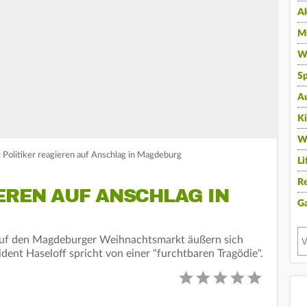
A
Mu
Wi
Sp
A
K
W
: Politiker reagieren auf Anschlag in Magdeburg
Li
Re
EREN AUF ANSCHLAG IN
G
uf den Magdeburger Weihnachtsmarkt äußern sich
sident Haseloff spricht von einer "furchtbaren Tragödie".