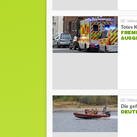
Totes 
FREM
AUSG
Die gef
DEUT