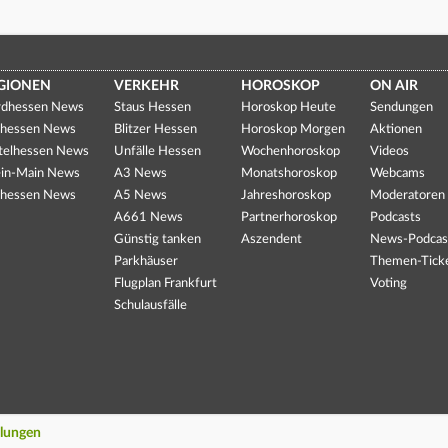
GIONEN
VERKEHR
HOROSKOP
ON AIR
dhessen News
Staus Hessen
Horoskop Heute
Sendungen
hessen News
Blitzer Hessen
Horoskop Morgen
Aktionen
telhessen News
Unfälle Hessen
Wochenhoroskop
Videos
in-Main News
A3 News
Monatshoroskop
Webcams
hessen News
A5 News
Jahreshoroskop
Moderatoren
A661 News
Partnerhoroskop
Podcasts
Günstig tanken
Aszendent
News-Podcas
Parkhäuser
Themen-Tick
Flugplan Frankfurt
Voting
Schulausfälle
llungen