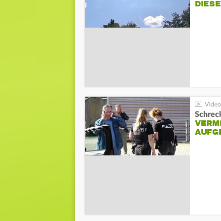
DIES
Schreck
VERM
AUFG