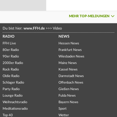
MEHR TOP-MELDUNGEN
Du bist hier:
www.FFH.de
>>>
Video
RADIO
NEWS
FFH Live
Hessen News
80er Radio
Frankfurt News
90er Radio
Wiesbaden News
2000er Radio
Mainz News
Rock Radio
Kassel News
Oldie Radio
Darmstadt News
Schlager Radio
Offenbach News
Party Radio
Gießen News
Lounge Radio
Fulda News
Weihnachtsradio
Bayern News
Meditationsradio
Sport
Top 40
Wetter