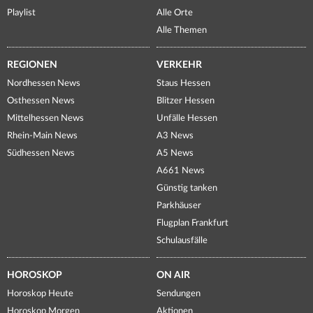
Playlist
Alle Orte
Alle Themen
REGIONEN
VERKEHR
Nordhessen News
Staus Hessen
Osthessen News
Blitzer Hessen
Mittelhessen News
Unfälle Hessen
Rhein-Main News
A3 News
Südhessen News
A5 News
A661 News
Günstig tanken
Parkhäuser
Flugplan Frankfurt
Schulausfälle
HOROSKOP
ON AIR
Horoskop Heute
Sendungen
Horoskop Morgen
Aktionen