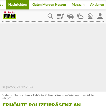
et
Nachrichten
Guten Morgen Hessen
Magazin
Aktionen
Playlist
Staupilot
Wetter
Webcam
Mein
© glomex, 21.12.2024
Video
>
Nachrichten
>
Erhöhte Polizeipräsenz an Weihnachtsmärkten
nötig?
ERHÖHTE POLIZEIPRÄSENZ AN