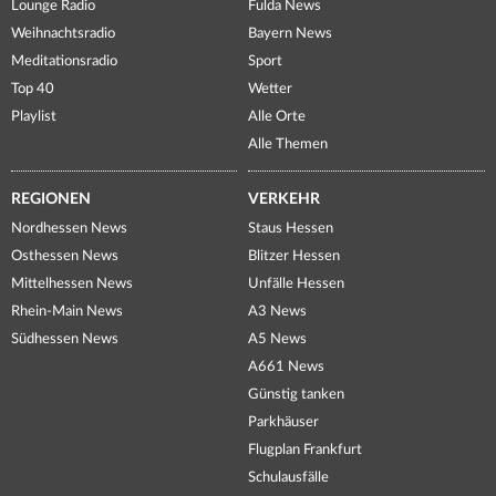
Lounge Radio
Fulda News
Weihnachtsradio
Bayern News
Meditationsradio
Sport
Top 40
Wetter
Playlist
Alle Orte
Alle Themen
REGIONEN
VERKEHR
Nordhessen News
Staus Hessen
Osthessen News
Blitzer Hessen
Mittelhessen News
Unfälle Hessen
Rhein-Main News
A3 News
Südhessen News
A5 News
A661 News
Günstig tanken
Parkhäuser
Flugplan Frankfurt
Schulausfälle