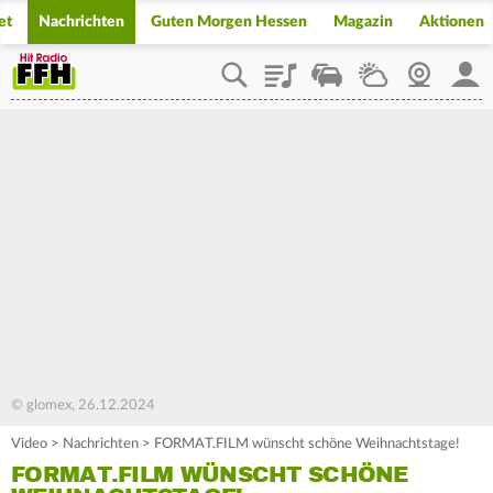
et
Nachrichten
Guten Morgen Hessen
Magazin
Aktionen
Playlist
Staupilot
Wetter
Webcam
Mein
© glomex, 26.12.2024
Video
>
Nachrichten
>
FORMAT.FILM wünscht schöne Weihnachtstage!
FORMAT.FILM WÜNSCHT SCHÖNE