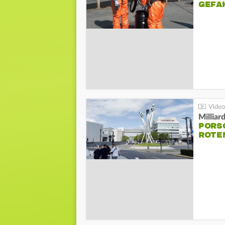
GEFA
Millia
PORSC
ROTE