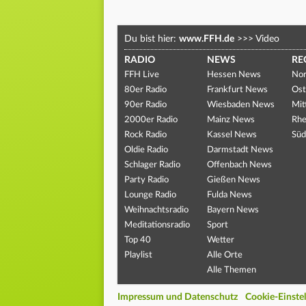
Du bist hier:
www.FFH.de
>>>
Video
RADIO
NEWS
RE
FFH Live
Hessen News
Nor
80er Radio
Frankfurt News
Ost
90er Radio
Wiesbaden News
Mit
2000er Radio
Mainz News
Rhe
Rock Radio
Kassel News
Süd
Oldie Radio
Darmstadt News
Schlager Radio
Offenbach News
Party Radio
Gießen News
Lounge Radio
Fulda News
Weihnachtsradio
Bayern News
Meditationsradio
Sport
Top 40
Wetter
Playlist
Alle Orte
Alle Themen
Impressum und Datenschutz
Cookie-Einste