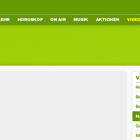
KEHR
HOROSKOP
ON AIR
MUSIK
AKTIONEN
VIDE
V
N
Be
B
N
G
M