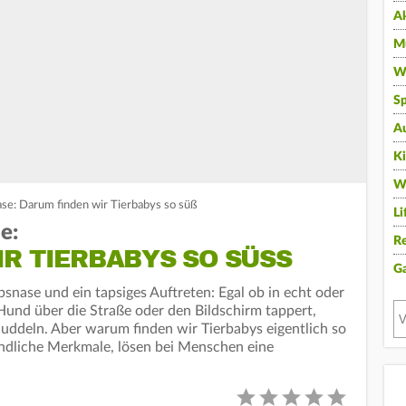
A
Mu
Wi
Sp
A
K
W
se: Darum finden wir Tierbabys so süß
Li
e:
Re
R TIERBABYS SO SÜSS
G
psnase und ein tapsiges Auftreten: Egal ob in echt oder
 Hund über die Straße oder den Bildschirm tappert,
nuddeln. Aber warum finden wir Tierbabys eigentlich so
indliche Merkmale, lösen bei Menschen eine