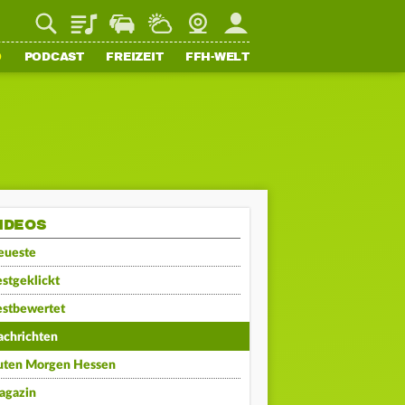
Playlist
Staupilot
Wetter
Webcam
Mein FFH
O
PODCAST
FREIZEIT
FFH-WELT
IDEOS
eueste
stgeklickt
estbewertet
achrichten
uten Morgen Hessen
agazin