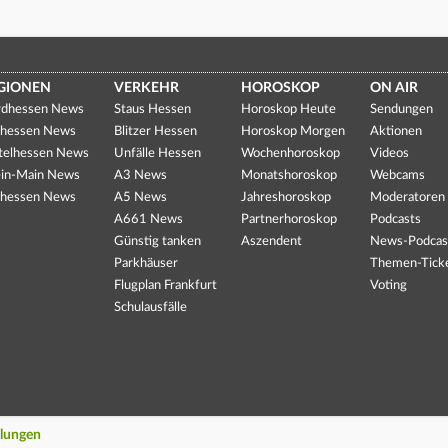
GIONEN
VERKEHR
HOROSKOP
ON AIR
dhessen News
Staus Hessen
Horoskop Heute
Sendungen
hessen News
Blitzer Hessen
Horoskop Morgen
Aktionen
telhessen News
Unfälle Hessen
Wochenhoroskop
Videos
in-Main News
A3 News
Monatshoroskop
Webcams
hessen News
A5 News
Jahreshoroskop
Moderatoren
A661 News
Partnerhoroskop
Podcasts
Günstig tanken
Aszendent
News-Podcas
Parkhäuser
Themen-Tick
Flugplan Frankfurt
Voting
Schulausfälle
llungen