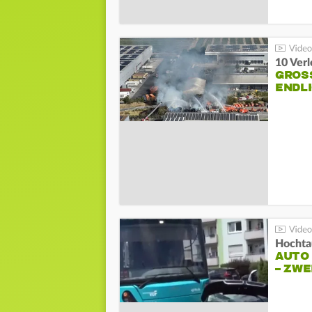
10 Ver
GROSS
NDLI
Hochta
AUTO
– ZW