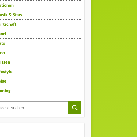
ktionen
sik & Stars
rtschaft
ort
uto
ino
issen
festyle
ise
aming