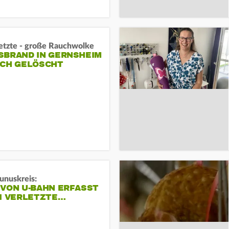
letzte - große Rauchwolke
BRAND IN GERNSHEIM E
CH GELÖSCHT
unuskreis:
 VON U-BAHN ERFASST
EI VERLETZTE…