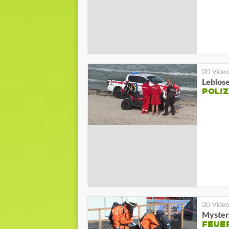
Leblos
POLIZ
Mysteri
FEUE