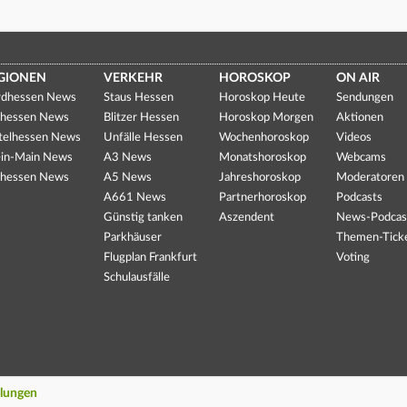
GIONEN
VERKEHR
HOROSKOP
ON AIR
dhessen News
Staus Hessen
Horoskop Heute
Sendungen
hessen News
Blitzer Hessen
Horoskop Morgen
Aktionen
telhessen News
Unfälle Hessen
Wochenhoroskop
Videos
in-Main News
A3 News
Monatshoroskop
Webcams
hessen News
A5 News
Jahreshoroskop
Moderatoren
A661 News
Partnerhoroskop
Podcasts
Günstig tanken
Aszendent
News-Podcas
Parkhäuser
Themen-Tick
Flugplan Frankfurt
Voting
Schulausfälle
llungen