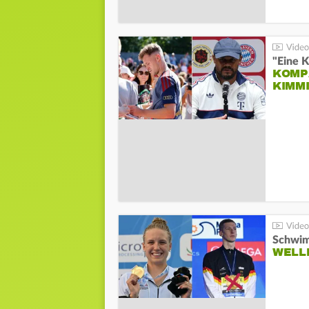
"Eine K
KOMPA
KIMM
Schwim
WELL