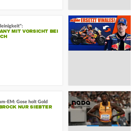
leinigkeit":
NY MIT VORSICHT BEI
ICH
m-EM: Gose holt Gold
BROCK NUR SIEBTER