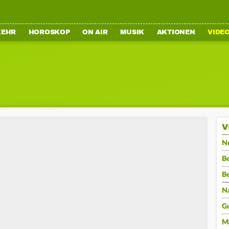
KEHR
HOROSKOP
ON AIR
MUSIK
AKTIONEN
VIDE
V
N
Be
B
N
G
M