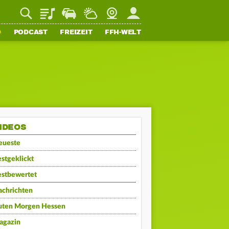
Playlist
Staupilot
Wetter
Webcam
Mein FFH
O
PODCAST
FREIZEIT
FFH-WELT
IDEOS
eueste
stgeklickt
estbewertet
achrichten
uten Morgen Hessen
agazin