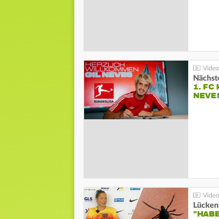
Nächste
1. FC
NEVE
Lücken
"HABE