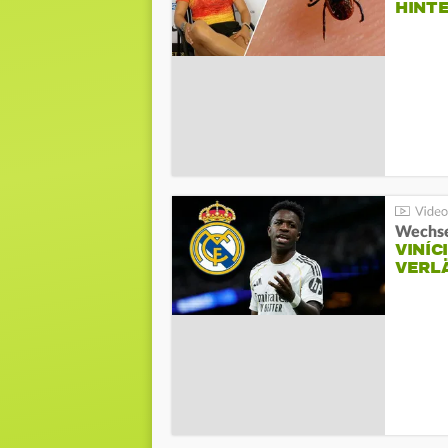
HINT
Wechse
VINÍC
VERL