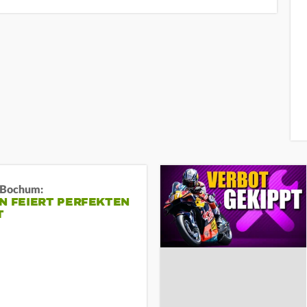
n Bochum:
N FEIERT PERFEKTEN
T