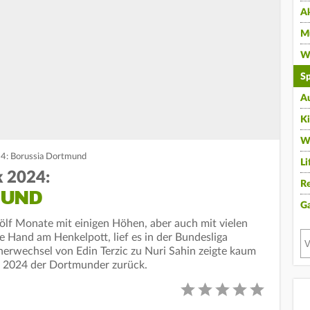
A
Mu
Wi
Sp
A
K
W
24: Borussia Dortmund
Li
k 2024:
Re
MUND
G
lf Monate mit einigen Höhen, aber auch mit vielen
e Hand am Henkelpott, lief es in der Bundesliga
inerwechsel von Edin Terzic zu Nuri Sahin zeigte kaum
hr 2024 der Dortmunder zurück.