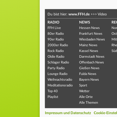
Du bist hier:
www.FFH.de
>>>
Video
RADIO
NEWS
RE
FFH Live
Hessen News
Nor
80er Radio
Frankfurt News
Ost
90er Radio
Wiesbaden News
Mit
2000er Radio
Mainz News
Rhe
Rock Radio
Kassel News
Süd
Oldie Radio
Darmstadt News
Schlager Radio
Offenbach News
Party Radio
Gießen News
Lounge Radio
Fulda News
Weihnachtsradio
Bayern News
Meditationsradio
Sport
Top 40
Wetter
Playlist
Alle Orte
Alle Themen
Impressum und Datenschutz
Cookie-Einste