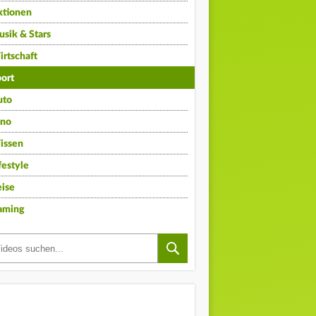
ktionen
sik & Stars
rtschaft
ort
uto
ino
issen
festyle
ise
aming