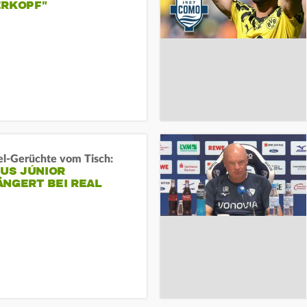
ERKOPF"
l-Gerüchte vom Tisch:
IUS JÚNIOR
ÄNGERT BEI REAL