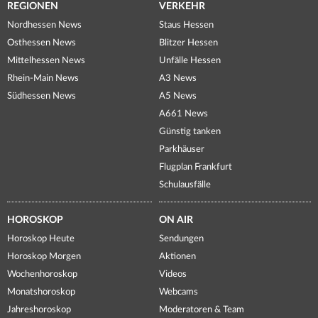
REGIONEN
VERKEHR
Nordhessen News
Staus Hessen
Osthessen News
Blitzer Hessen
Mittelhessen News
Unfälle Hessen
Rhein-Main News
A3 News
Südhessen News
A5 News
A661 News
Günstig tanken
Parkhäuser
Flugplan Frankfurt
Schulausfälle
HOROSKOP
ON AIR
Horoskop Heute
Sendungen
Horoskop Morgen
Aktionen
Wochenhoroskop
Videos
Monatshoroskop
Webcams
Jahreshoroskop
Moderatoren & Team