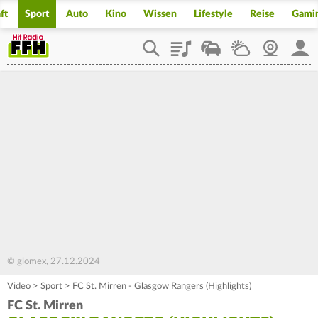
ft
Sport
Auto
Kino
Wissen
Lifestyle
Reise
Gami
Playlist
Staupilot
Wetter
Webcam
Mein
© glomex, 27.12.2024
Video
>
Sport
>
FC St. Mirren - Glasgow Rangers (Highlights)
FC St. Mirren