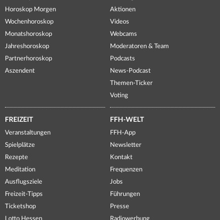
Horoskop Morgen
Aktionen
Wochenhoroskop
Videos
Monatshoroskop
Webcams
Jahreshoroskop
Moderatoren & Team
Partnerhoroskop
Podcasts
Aszendent
News-Podcast
Themen-Ticker
Voting
FREIZEIT
FFH-WELT
Veranstaltungen
FFH-App
Spielplätze
Newsletter
Rezepte
Kontakt
Meditation
Frequenzen
Ausflugsziele
Jobs
Freizeit-Tipps
Führungen
Ticketshop
Presse
Lotto Hessen
Radiowerbung