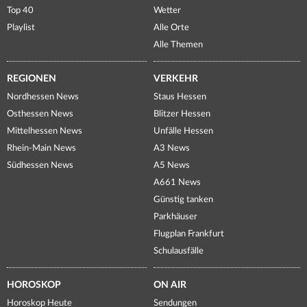
Top 40
Wetter
Playlist
Alle Orte
Alle Themen
REGIONEN
VERKEHR
Nordhessen News
Staus Hessen
Osthessen News
Blitzer Hessen
Mittelhessen News
Unfälle Hessen
Rhein-Main News
A3 News
Südhessen News
A5 News
A661 News
Günstig tanken
Parkhäuser
Flugplan Frankfurt
Schulausfälle
HOROSKOP
ON AIR
Horoskop Heute
Sendungen