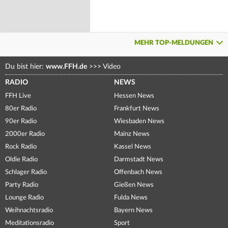
MEHR TOP-MELDUNGEN
Du bist hier:
www.FFH.de
>>>
Video
RADIO
NEWS
FFH Live
Hessen News
80er Radio
Frankfurt News
90er Radio
Wiesbaden News
2000er Radio
Mainz News
Rock Radio
Kassel News
Oldie Radio
Darmstadt News
Schlager Radio
Offenbach News
Party Radio
Gießen News
Lounge Radio
Fulda News
Weihnachtsradio
Bayern News
Meditationsradio
Sport