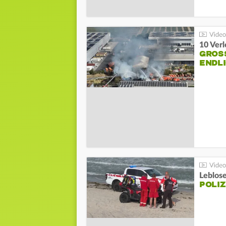
10 Ver
GROSS
NDLI
Leblos
POLIZ