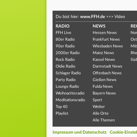
Du bist hier:
www.FFH.de
>>>
Video
RADIO
NEWS
RE
FFH Live
Hessen News
Nor
80er Radio
Frankfurt News
Ost
90er Radio
Wiesbaden News
Mit
2000er Radio
Mainz News
Rhe
Rock Radio
Kassel News
Süd
Oldie Radio
Darmstadt News
Schlager Radio
Offenbach News
Party Radio
Gießen News
Lounge Radio
Fulda News
Weihnachtsradio
Bayern News
Meditationsradio
Sport
Top 40
Wetter
Playlist
Alle Orte
Alle Themen
Impressum und Datenschutz
Cookie-Einste