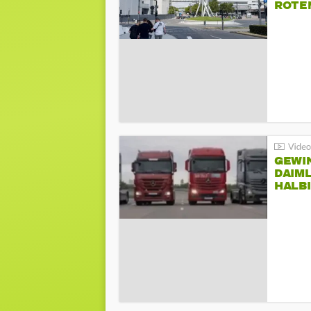
ROTE
GEWI
DAIM
HALB