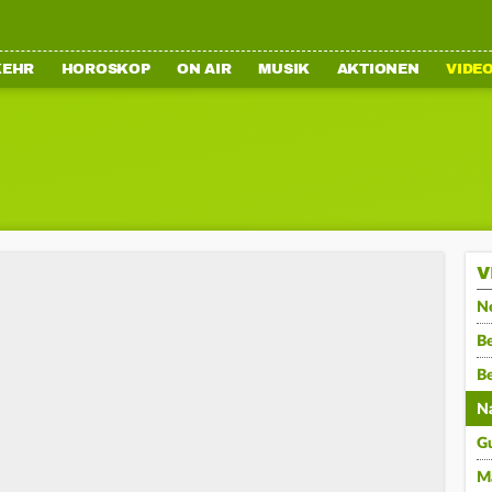
KEHR
HOROSKOP
ON AIR
MUSIK
AKTIONEN
VIDE
V
N
Be
B
N
G
M