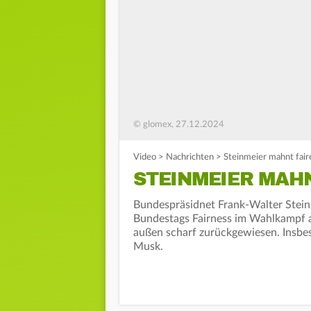
© glomex, 27.12.2024
Video
>
Nachrichten
>
Steinmeier mahnt fai
STEINMEIER MAH
Bundespräsidnet Frank-Walter Stein
Bundestags Fairness im Wahlkampf 
außen scharf zurückgewiesen. Insbes
Musk.