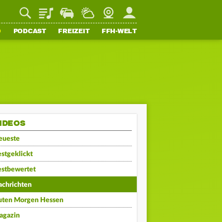
Playlist
Staupilot
Wetter
Webcam
Mein FFH
O
PODCAST
FREIZEIT
FFH-WELT
IDEOS
eueste
stgeklickt
estbewertet
achrichten
uten Morgen Hessen
agazin