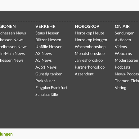
GIONEN
VERKEHR
HOROSKOP
ON AIR
dhessen News
Staus Hessen
Horoskop Heute
Sendungen
hessen News
Blitzer Hessen
Horoskop Morgen
Aktionen
telhessen News
Unfälle Hessen
Wochenhoroskop
Videos
in-Main News
A3 News
Monatshoroskop
Webcams
hessen News
A5 News
Jahreshoroskop
Moderatoren
A661 News
Partnerhoroskop
Podcasts
Günstig tanken
Aszendent
News-Podcas
Parkhäuser
Themen-Tick
Flugplan Frankfurt
Voting
Schulausfälle
llungen