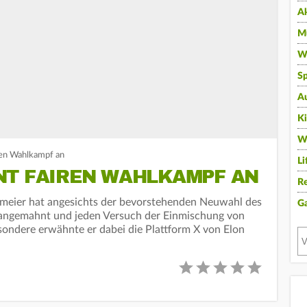
A
Mu
Wi
Sp
A
K
W
ren Wahlkampf an
Li
NT FAIREN WAHLKAMPF AN
Re
meier hat angesichts der bevorstehenden Neuwahl des
G
angemahnt und jeden Versuch der Einmischung von
ondere erwähnte er dabei die Plattform X von Elon