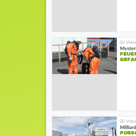
Mysteri
FEUE
GEFA
Millia
PORSC