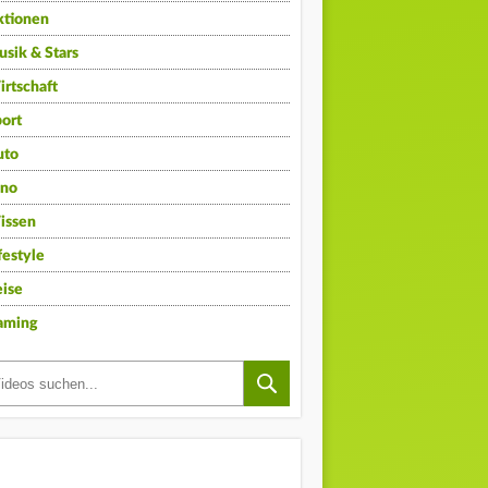
ktionen
sik & Stars
rtschaft
ort
uto
ino
issen
festyle
ise
aming