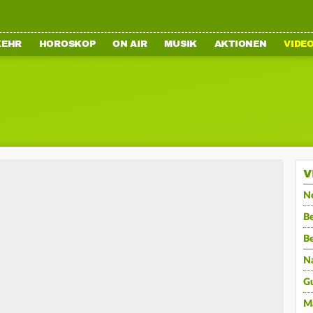
KEHR
HOROSKOP
ON AIR
MUSIK
AKTIONEN
VIDE
V
N
Be
B
N
G
M