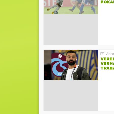
POKA
VERE
VERH
TRAB