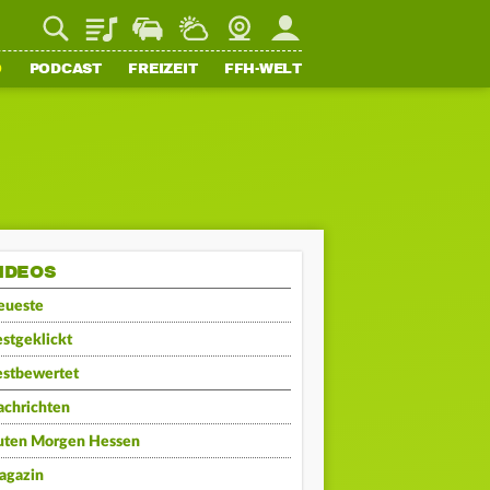
Playlist
Staupilot
Wetter
Webcam
Mein FFH
O
PODCAST
FREIZEIT
FFH-WELT
IDEOS
eueste
stgeklickt
estbewertet
achrichten
uten Morgen Hessen
agazin