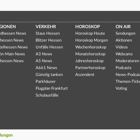
GIONEN
VERKEHR
HOROSKOP
ON AIR
dhessen News
Staus Hessen
Horoskop Heute
Sendungen
hessen News
Blitzer Hessen
Horoskop Morgen
Aktionen
telhessen News
Unfälle Hessen
Wochenhoroskop
Videos
in-Main News
A3 News
Monatshoroskop
Webcams
hessen News
A5 News
Jahreshoroskop
Moderatoren
A661 News
Partnerhoroskop
Podcasts
Günstig tanken
Aszendent
News-Podcas
Parkhäuser
Themen-Tick
Flugplan Frankfurt
Voting
Schulausfälle
llungen