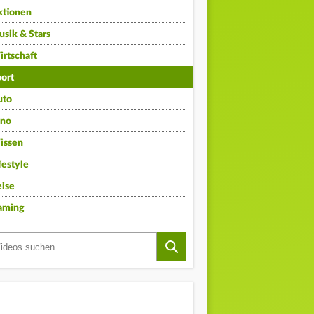
ktionen
sik & Stars
rtschaft
ort
uto
ino
issen
festyle
ise
aming