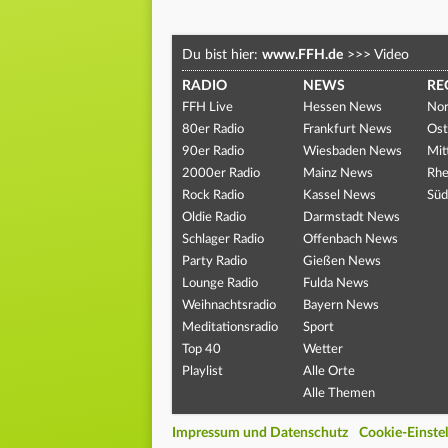
Du bist hier:
www.FFH.de
>>>
Video
RADIO
NEWS
RE
FFH Live
Hessen News
Nor
80er Radio
Frankfurt News
Ost
90er Radio
Wiesbaden News
Mit
2000er Radio
Mainz News
Rhe
Rock Radio
Kassel News
Süd
Oldie Radio
Darmstadt News
Schlager Radio
Offenbach News
Party Radio
Gießen News
Lounge Radio
Fulda News
Weihnachtsradio
Bayern News
Meditationsradio
Sport
Top 40
Wetter
Playlist
Alle Orte
Alle Themen
Impressum und Datenschutz
Cookie-Einste