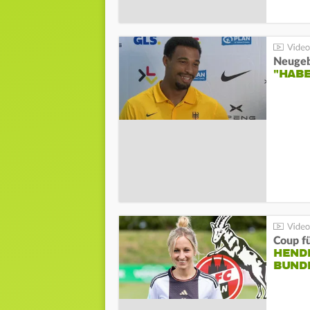
"HAB
Coup fü
HENDR
BUND